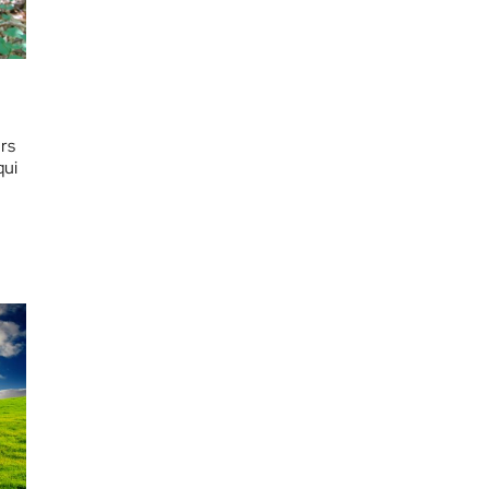
rs
qui