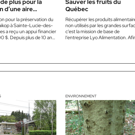
de plus pour la
Sauver les fruits du
n d’une aire
Québec
ée
on pour la préservation du
Récupérer les produits alimentair
kop à Sainte-Lucie-des-
non utilisés par les grandes surfa
es a reçu un appui financier
c’est la mission de base de
0 $. Depuis plus de 10 ans,
l’entreprise Lyo Alimentation. Afi
me est…
de réduire le gaspillage alimentair
S
ENVIRONNEMENT