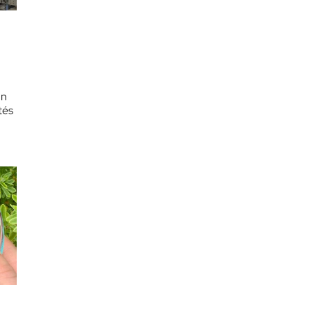
un
tés