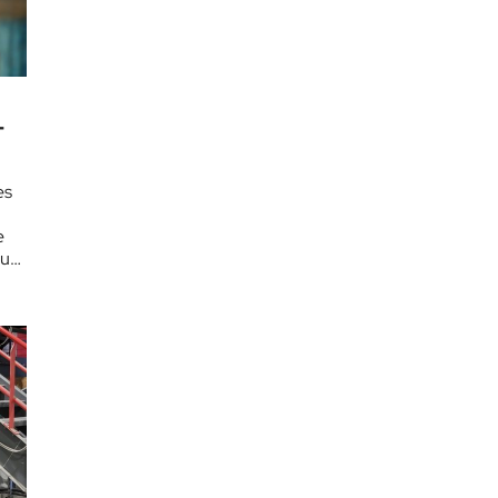
-
es
e
sur