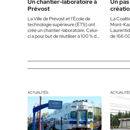
Un chantier-laboratoire à
Un pas 
Prévost
créatio
protég
La Ville de Prévost et l’École de
La Coaliti
technologie supérieure (ÉTS) ont
Mont-Kaai
créé un chantier-laboratoire. Celui-
Laurentid
ci a pour but de réutiliser à 100 % des
de 166 00
matériaux…
l’organis
ACTUALITÉS
ACTUALITÉ