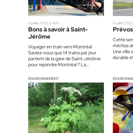
6 juillet 2022 à 4h10
5 juillet 202
Bons à savoir à Saint-
Prévost
Jérôme
Cette sem
méritas de
Voyager en train vers Montréal
Une ville
Saviez-vous que 14 trains par jour
durable e
partent de la gare de Saint-Jérôme
grâce…
pour rejoindre Montréal ? La
locomotive s’arrête à l’arrêt…
ENVIRONNEMENT
ENVIRONN