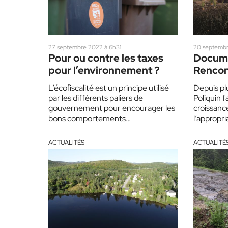
27 septembre 2022 à 6h31
20 septembr
Pour ou contre les taxes
Docume
pour l’environnement ?
Rencon
réalisa
L’écofiscalité est un principe utilisé
Depuis pl
par les différents paliers de
Poliquin f
gouvernement pour encourager les
croissance
bons comportements
l’appropri
environnementaux, ou pour
communs,
décourager les mauvais. Au Canada,
nature qu
ACTUALITÉS
ACTUALITÉ
ces…