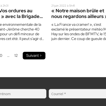
 à 2h31
21 juin 2022 à 5h41
Vos ordures au
« Notre maison brûle et
 » avec la Brigade
nous regardons ailleurs 
nnementale
e environnementale de la
« La France va cramer! », s’est
Saint-Jérôme cherche 40
exclamé le présentateur météo 
our un défi minceur de
Hay sur les ondes de BFMTV, le 1
res cet été. Il peut s’agir de
juin dernier. Ce coup de gueule 
10
…
12
Suivant >