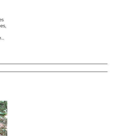
es
ces,
n
e,…