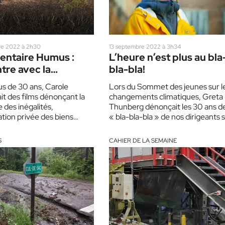
e 2022 à 2h30
13 septembre 2022 à 3h34
ntaire Humus :
L’heure n’est plus au bla
tre avec la
bla-bla!
trice
us de 30 ans, Carole
Lors du Sommet des jeunes sur l
ait des films dénonçant la
changements climatiques, Greta
 des inégalités,
Thunberg dénonçait les 30 ans d
ation privée des biens
« bla-bla-bla » de nos dirigeants 
 l’empoisonnement de la
le climat. En pleine…
i…
S
CAHIER DE LA SEMAINE