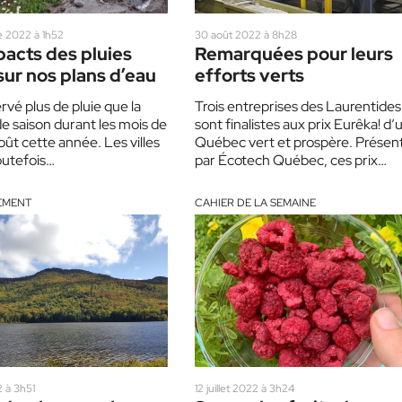
e 2022 à 1h52
30 août 2022 à 8h28
acts des pluies
Remarquées pour leurs
sur nos plans d’eau
efforts verts
vé plus de pluie que la
Trois entreprises des Laurentides
e saison durant les mois de
sont finalistes aux prix Eurêka! d’
août cette année. Les villes
Québec vert et prospère. Présen
outefois…
par Écotech Québec, ces prix
soulignent les organisations
québécoises qui…
EMENT
CAHIER DE LA SEMAINE
2 à 3h51
12 juillet 2022 à 3h24