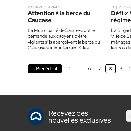
28 juin 2022 à 2h42
28 juin 2022
Attention à la berce du
Défi « 
Caucase
régime
enviro
La Municipalité de Sainte-Sophie
La Brigad
demande aux citoyens d’être
Ville de 
vigilants s’ils aperçoivent la berce du
ménages p
Caucase sur leur terrain. Si les
leurs ordu
citoyens voient cette plante, il…
familles,…
< Précédent
1
…
6
7
8
9
Recevez des
nouvelles exclusives