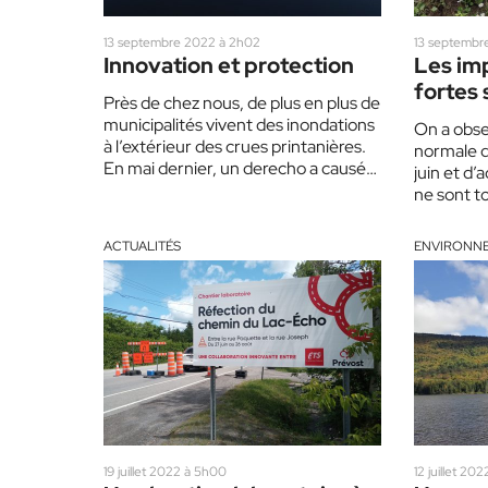
13 septembre 2022 à 2h02
13 septembr
Innovation et protection
Les imp
fortes 
Près de chez nous, de plus en plus de
municipalités vivent des inondations
On a obser
à l’extérieur des crues printanières.
normale d
En mai dernier, un derecho a causé…
juin et d’
ne sont t
ACTUALITÉS
ENVIRONN
19 juillet 2022 à 5h00
12 juillet 202