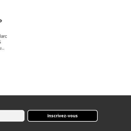
»
Marc
5
du…
Inscrivez-vous