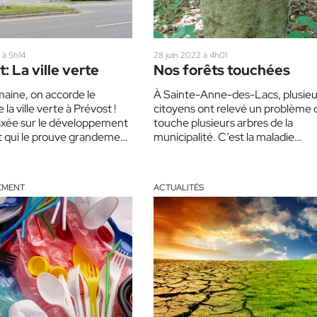
2 à 5h14
28 juin 2022 à 4h01
: La ville verte
Nos forêts touchées
aine, on accorde le
À Sainte-Anne-des-Lacs, plusieu
 la ville verte à Prévost !
citoyens ont relevé un problème 
 axée sur le développement
touche plusieurs arbres de la
t qui le prouve grandement
municipalité. C’est la maladie
corticale du hêtre qui affecte de
nombreuses…
EMENT
ACTUALITÉS