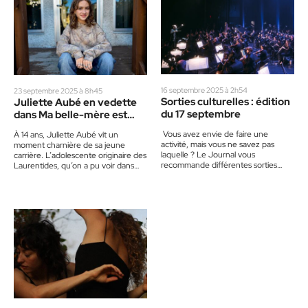
16 septembre 2025 à 2h54
23 septembre 2025 à 8h45
Sorties culturelles : édition
Juliette Aubé en vedette
du 17 septembre
dans Ma belle-mère est
une sorcière
Vous avez envie de faire une
À 14 ans, Juliette Aubé vit un
activité, mais vous ne savez pas
moment charnière de sa jeune
laquelle ? Le Journal vous
carrière. L’adolescente originaire des
recommande différentes sorties
Laurentides, qu’on a pu voir dans
culturelles à faire prochainement
des séries comme…
dans les…