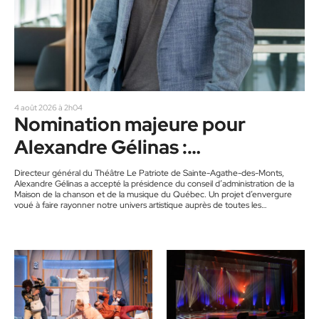
4 août 2026 à 2h04
Nomination majeure pour
Alexandre Gélinas :
le directeur du Patriote devient
Directeur général du Théâtre Le Patriote de Sainte-Agathe-des-Monts,
Alexandre Gélinas a accepté la présidence du conseil d’administration de la
président de la Maison de la
Maison de la chanson et de la musique du Québec. Un projet d’envergure
voué à faire rayonner notre univers artistique auprès de toutes les
chanson du Québec
générations d’ici et d’ailleurs. Alors que l’emblématique salle de spectacle du
Théâtre Le Patriote souffle ses 59 bougies, son directeur général, Alexandre
Gélinas, a accepté en parallèle la place de président du…