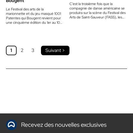
Bougent
C’est la troisième fois que la
compagnie de danse américaine se
Le Festival des arts de la
produira sur la scène du Festival des
marionnette et du jeu masqué 1001
Arts de Saint-Sauveur (FASS), les
Patentes qui Bougent revient pour
30 et…
une cinquième édition du 1er au 10
août…
1
2
3
Suivant >
Recevez des nouvelles exclusives