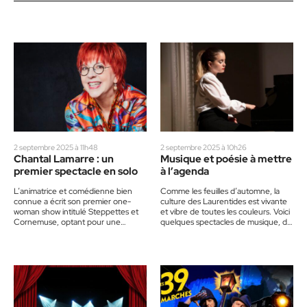
2 septembre 2025 à 11h48
2 septembre 2025 à 10h26
Chantal Lamarre : un
Musique et poésie à mettre
premier spectacle en solo
à l’agenda
L’animatrice et comédienne bien
Comme les feuilles d’automne, la
connue a écrit son premier one-
culture des Laurentides est vivante
woman show intitulé Steppettes et
et vibre de toutes les couleurs. Voici
Cornemuse, optant pour une
quelques spectacles de musique, de
formule cabaret. Une promesse de
chanson et de…
divertissement intelligent !…