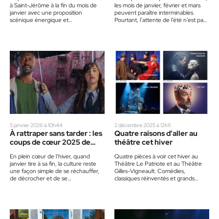
à Saint-Jérôme à la fin du mois de
les mois de janvier, février et mars
janvier avec une proposition
peuvent paraître interminables.
scénique énergique et
Pourtant, l’attente de l’été n’est pas
rassembleuse, où le plaisir de jouer…
une raison pour rester…
5 janvier 2026 à 10h44
2 décembre 2025 à 12h11
À rattraper sans tarder : les
Quatre raisons d’aller au
coups de cœur 2025 de
théâtre cet hiver
l’équipe
En plein cœur de l’hiver, quand
Quatre pièces à voir cet hiver au
janvier tire à sa fin, la culture reste
Théâtre Le Patriote et au Théâtre
une façon simple de se réchauffer,
Gilles-Vigneault. Comédies,
de décrocher et de se…
classiques réinventés et grands
succès : découvrez les meilleurs
spectacles…