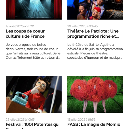
19 août 2025 à 9h20
29 juillet 2025 à 10h45
Les coups de coeur
Théâtre Le Patriote : Une
culturels de France
programmation riche et
variée
Je vous propose de belles
Le théâtre de Sainte-Agathe a
découvertes, trois coups de coeur
dévoilé à la fin juin sa programmation
que j’ai faits au niveau culturel. Série
estivale. Pièces de théâtre,
Dumas Tellement hâte au retour de
spectacles d’humour et de musique.
la série…
Il y en aura…
23 juillet 2025 à 10h15
15 juillet 2025 à 9h59
Festival : 1001 Patentes qui
FASS : La magie de Momix