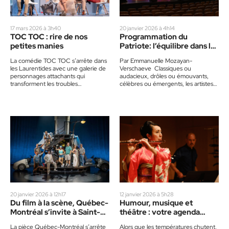
17 mars 2026 à 3h40
20 janvier 2026 à 4h14
TOC TOC : rire de nos
Programmation du
petites manies
Patriote: l’équilibre dans la
diversité
La comédie TOC TOC s’arrête dans
Par Emmanuelle Mozayan-
les Laurentides avec une galerie de
Verschaeve Classiques ou
personnages attachants qui
audacieux, drôles ou émouvants,
transforment les troubles
célèbres ou émergents, les artistes
obsessionnels compulsifs en
et les spectacles à l’affiche du
moment de théâtre à la fois hilarant…
Patriote cette année se
composent…
20 janvier 2026 à 12h17
12 janvier 2026 à 5h28
Du film à la scène, Québec-
Humour, musique et
Montréal s’invite à Saint-
théâtre : votre agenda
Jérôme
culturel de janvier à mars
La pièce Québec-Montréal s’arrête
Alors que les températures chutent,