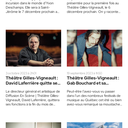
incursion dans le monde d’Yvon
présentée pour la première fois au
Deschamps. Elle sera à Saint-
Théâtre Gilles-Vigneault, le 6
Jérôme le 7 décembre prochain au
décembre prochain. On y raconte
Théâtre Gilles-Vigneault pour
raconte la transition de…
présenter son one-woman…
3 octobre 2023 à 2h01
19 septembre 2023 à 1h50
Théâtre Gilles-Vigneault :
Théâtre Gilles-Vigneault :
David Laferrière quitte ses
Gab Bouchard et sa
fonctions
moustache décoiffante
Le directeur général et artistique de
Peut-être l’avez-vous vu passer
Diffusion En Scène | Théâtre Gilles-
dans l’un des nombreux festivals de
Vigneault, David Laferrière, quittera
musique au Québec cet été ou bien
ses fonctions à la fin du mois de
avez-vous remarqué sa moustache
novembre 2023.…
sans pareille ? Gab Bouchard…