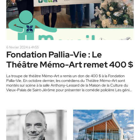
6 février 2024 à 4h55
Fondation Pallia-Vie : Le
Théâtre Mémo-Art remet 400 $
La troupe de théâtre Mémo-Art a remis un don de 400 $ à la Fondation
Pallia-Vie. En octobre dernier, les comédiens du Théâtre Mémo-Art sont
montés sur scène à la salle Anthony-Lessard de la Maison de la Culture du
Vieux-Palais de Saint-Jérôme pour présenter la comédie policière Les génies
du crime de Pierre Weber. La mise en scène était signée par Kévin Bergeron
assisté de Pierre-Yves Desjardins et de Jacqueline Savard. L’équipe remercie
tous les…