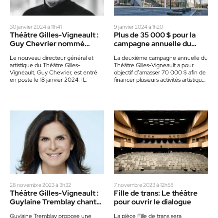
30 janvier 2024 à 11h41
9 janvier 2024 à 1h20
Théâtre Gilles-Vigneault :
Plus de 35 000 $ pour la
Guy Chevrier nommé
campagne annuelle du
directeur général
Théâtre Gilles-Vigneault
Le nouveau directeur général et
La deuxième campagne annuelle du
artistique du Théâtre Gilles-
Théâtre Gilles-Vigneault a pour
Vigneault, Guy Chevrier, est entré
objectif d’amasser 70 000 $ afin de
en poste le 18 janvier 2024. Il
financer plusieurs activités artistiques
succède à David Laferrière qui…
et culturelles dans la communauté.…
28 novembre 2023 à 3h32
7 novembre 2023 à 12h58
Théâtre Gilles-Vigneault :
Fille de trans: Le théâtre
Guylaine Tremblay chante
pour ouvrir le dialogue
Deschamps
Guylaine Tremblay propose une
La pièce Fille de trans sera