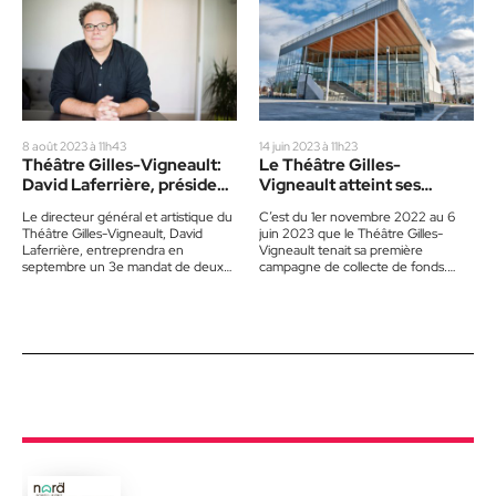
8 août 2023 à 11h43
14 juin 2023 à 11h23
Théâtre Gilles-Vigneault:
Le Théâtre Gilles-
David Laferrière, président
Vigneault atteint ses
de RIDEAU pour un 3e
objectifs
Le directeur général et artistique du
C’est du 1er novembre 2022 au 6
mandat
Théâtre Gilles-Vigneault, David
juin 2023 que le Théâtre Gilles-
Laferrière, entreprendra en
Vigneault tenait sa première
septembre un 3e mandat de deux
campagne de collecte de fonds.
ans à titre de président de RIDEAU,
Celle-ci a connu un…
…