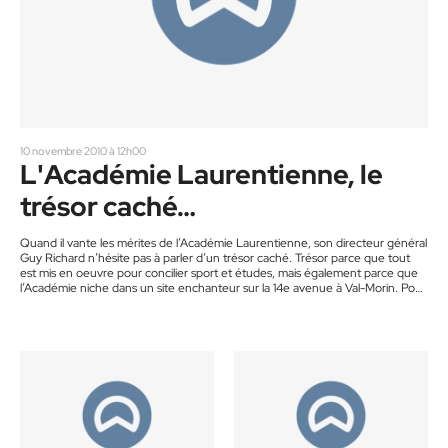
10 novembre 2010 à 12h00
L'Académie Laurentienne, le
trésor caché…
Quand il vante les mérites de l’Académie Laurentienne, son directeur général
Guy Richard n’hésite pas à parler d’un trésor caché. Trésor parce que tout
est mis en oeuvre pour concilier sport et études, mais également parce que
l’Académie niche dans un site enchanteur sur la 14e avenue à Val-Morin. Pour
tout dire, l’Académie Laurentienne se distingue non seulement par la qualité
de la formation académique personnalisée qu’on y dispense, mais également
par l’environnement qui s’offre…