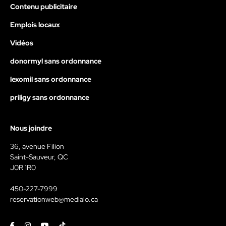
Contenu publicitaire
Emplois locaux
Vidéos
donormyl sans ordonnance
lexomil sans ordonnance
priligy sans ordonnance
Nous joindre
36, avenue Filion
Saint-Sauveur, QC
J0R 1R0
450-227-7999
reservationweb@medialo.ca
Facebook
Instagram
Youtube
Tiktok