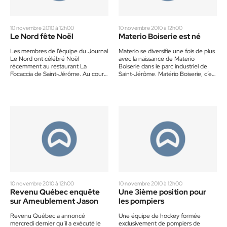
10 novembre 2010 à 12h00
10 novembre 2010 à 12h00
Le Nord fête Noël
Materio Boiserie est né
Les membres de l’équipe du Journal
Materio se diversifie une fois de plus
Le Nord ont célébré Noël
avec la naissance de Materio
récemment au restaurant La
Boiserie dans le parc industriel de
Focaccia de Saint-Jérôme. Au cours
Saint-Jérôme. Matério Boiserie, c’est
de cette soirée, le personnel…
une nouvelle division…
10 novembre 2010 à 12h00
10 novembre 2010 à 12h00
Revenu Québec enquête
Une 3ième position pour
sur Ameublement Jason
les pompiers
Revenu Québec a annoncé
Une équipe de hockey formée
mercredi dernier qu’il a exécuté le
exclusivement de pompiers de