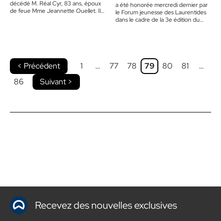
décédé M. Réal Cyr, 83 ans, époux
a été honorée mercredi dernier par
de feue Mme Jeannette Ouellet. Il…
le Forum jeunesse des Laurentides
dans le cadre de la 3e édition du
concours Je…
< Précédent
1
…
77
78
79
80
81
…
86
Suivant >
Recevez des nouvelles exclusives