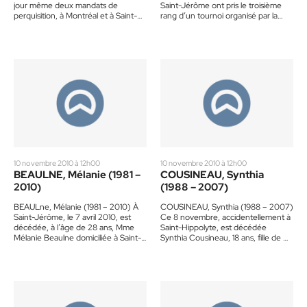
jour même deux mandats de
Saint-Jérôme ont pris le troisième
perquisition, à Montréal et à Saint-
rang d’un tournoi organisé par la
Jean-sur-Richelieu, concernant la
Fondation des pompiers du
société Ameublement…
Québec…
10 novembre 2010 à 12h00
10 novembre 2010 à 12h00
BEAULNE, Mélanie (1981 –
COUSINEAU, Synthia
2010)
(1988 – 2007)
BEAULne, Mélanie (1981 – 2010) À
COUSINEAU, Synthia (1988 – 2007)
Saint-Jérôme, le 7 avril 2010, est
Ce 8 novembre, accidentellement à
décédée, à l’âge de 28 ans, Mme
Saint-Hippolyte, est décédée
Mélanie Beaulne domiciliée à Saint-
Synthia Cousineau, 18 ans, fille de M.
Jérôme. Elle…
Gilles Cousineau et de Mme…