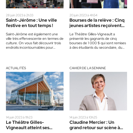
28 juin 2023 à 2h33
20 juin 2023 à 4h54
Saint-Jérôme : Une ville
Bourses de la relève : Cinq
festive en tout temps !
jeunes artistes reçoivent
1 000 $
Saint-Jérôme est également une
Le Théâtre Gilles-Vigneault a
ville très effervescente en termes de
présenté les gagnants de cinq
culture. On vous fait découvrir trois
bourses de 1 000 $ qui sont remises
endroits incontournables pour
à des étudiants du secondaire, du
goûter à la culture d’ici et…
Centre de…
ACTUALITÉS
CAHIER DE LA SEMAINE
14 juin 2023 à 11h23
14 juin 2023 à 10h25
Le Théâtre Gilles-
Claudine Mercier : Un
Vigneault atteint ses
grand retour sur scène à
objectifs
Saint-Jérôme