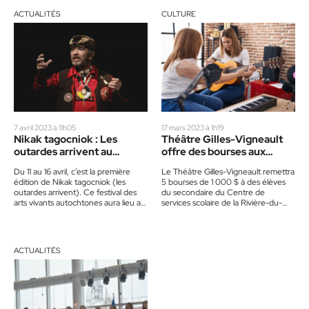
ACTUALITÉS
CULTURE
7 avril 2023 à 11h05
17 mars 2023 à 1h19
Nikak tagocniok : Les
Théâtre Gilles-Vigneault
outardes arrivent au
offre des bourses aux
Théâtre Gilles-Vigneault
élèves du secondaire
Du 11 au 16 avril, c’est la première
Le Théâtre Gilles-Vigneault remettra
édition de Nikak tagocniok (les
5 bourses de 1 000 $ à des élèves
outardes arrivent). Ce festival des
du secondaire du Centre de
arts vivants autochtones aura lieu au
services scolaire de la Rivière-du-
Théâtre…
Nord. Ainsi, ceux…
ACTUALITÉS