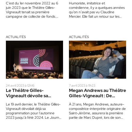
C’est du 1er novembre 2022 au 6
Humoriste, imitatrice et
juin 2023 que le Théâtre Gilles-
comédienne, il y a quelques années
Vigneault tenait sa première
qu’on n’avait pas vu Claudine
campagne de collecte de fonds.
Mercier. Elle fait un retour sur les
Celle-ci a connu un…
planches cet été et…
ACTUALITÉS
ACTUALITÉS
24 avril 2023 à 12h16
7 avril 2023 à 11h23
Le Théâtre Gilles-
Megan Andrews au Théâtre
Vigneault dévoile sa
Gilles-Vigneault : De
programmation 2023-
l’arrière à l’avant-scène
Le 19 avril dernier, le Théâtre Gilles-
À 21 ans, Megan Andrews, auteure-
2024
Vigneault dévoilait déjà sa
compositrice-interprète originaire de
programmation pour l’automne
Saint-Jérôme, assurera la première
2023 jusqu’à l’été 2024. Le Journal
partie de Marc Dupré, lors de son
a rencontré David Laferrière,
passage au Théâtre Gilles-Vigneault
directeur général…
le 20…