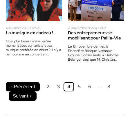
1 décembre 2022 à 12h05
29 novembre 2022 à 10h02
La musique en cadeau !
Des entrepreneurs se
mobilisent pour Pallia-Vie
Quel plus beau cadeau qu’un
moment avec son artiste et sa
Le 15 novembre dernier, la
musique préférée en direct ? Il n’y a
Financière Banque Nationale –
rien comme un concert en
Groupe Conseil Veilleux Delorme
personne, avec…
Bélanger ainsi que M. Christian
Veilleux, président d’honneur,
étaient heureux de convier…
< Précédent
2
3
4
5
6
…
8
Suivant >