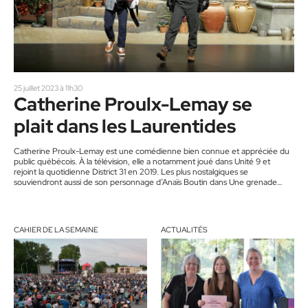
25 juillet 2023 à 11h30
Catherine Proulx-Lemay se
plait dans les Laurentides
Catherine Proulx-Lemay est une comédienne bien connue et appréciée du
public québécois. À la télévision, elle a notamment joué dans Unité 9 et
rejoint la quotidienne District 31 en 2019. Les plus nostalgiques se
souviendront aussi de son personnage d’Anaïs Boutin dans Une grenade
avec ça?. Spécialiste du doublage, elle a également donné sa voix à plusieurs
actrices bien connues, dont Olivia Wilde, Kristen Bell, Megan Fox, Diane
Kruger et Blake Lively. Présentement, Catherine Proulx-Lemay…
CAHIER DE LA SEMAINE
ACTUALITÉS