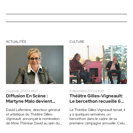
ACTUALITÉS
CULTURE
23 janvier 2023 à 4h27
9 décembre 2022 à 1h39
Diffusion En Scène :
Théâtre Gilles-Vigneault:
Martyne Malo devient
Le bercethon recueille 6
présidente
000 $
David Laferrière, directeur général
Le Théâtre Gilles-Vigneault tenait, il
et artistique du Théâtre Gilles-
y a quelques semaines, un
Vigneault, annonçait la nomination
bercethon dans le cadre de sa
de Mme Thérèse David au sein du
première campagne annuelle. Celui-
conseil d’administration de Diffusion
ci aidera à financer plusieurs
En Scène,…
activités…