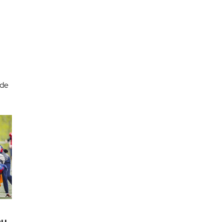
 de
au