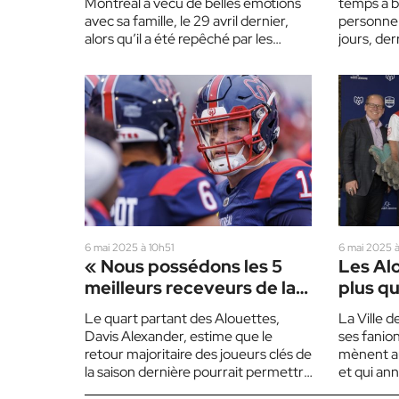
Montréal a vécu de belles émotions
temps à b
avec sa famille, le 29 avril dernier,
personnel.
alors qu’il a été repêché par les…
jours, der
repêcher,
6 mai 2025 à 10h51
6 mai 2025 
« Nous possédons les 5
Les Al
meilleurs receveurs de la
plus q
LCF » – Davis Alexander
écono
Le quart partant des Alouettes,
La Ville d
Davis Alexander, estime que le
ses fanion
retour majoritaire des joueurs clés de
mènent a
la saison dernière pourrait permettre
et qui an
à Montréal d’effectuer une…
Alouettes