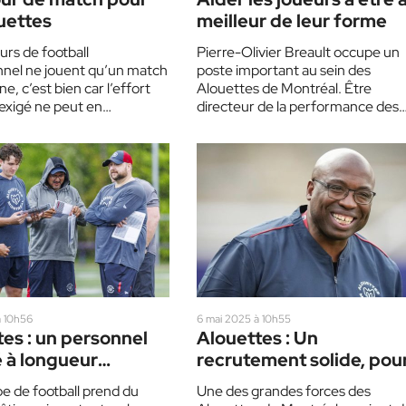
uettes
meilleur de leur forme
eurs de football
Pierre-Olivier Breault occupe un
nnel ne jouent qu’un match
poste important au sein des
e, c’est bien car l’effort
Alouettes de Montréal. Être
exigé ne peut en
directeur de la performance des
plus. Toutefois, il…
joueurs, c’est bien plus qu’aider le
joueurs…
à 10h56
6 mai 2025 à 10h55
es : un personnel
Alouettes : Un
 à longueur
recrutement solide, pou
e
toute éventualité
e de football prend du
Une des grandes forces des