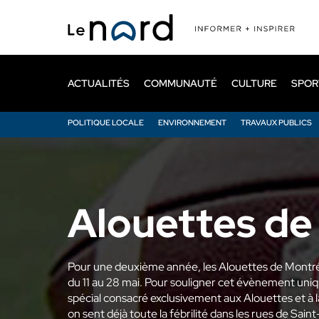
Passer
au
contenu
principal
ACTUALITÉS
COMMUNAUTÉ
CULTURE
SPOR
POLITIQUE LOCALE
ENVIRONNEMENT
TRAVAUX PUBLICS
mai 2025
mai 2024
Alouettes de
Pour une deuxième année, les Alouettes de Montré
du 11 au 28 mai. Pour souligner cet évènement uniqu
spécial consacré exclusivement aux Alouettes et à 
on sent déjà toute la fébrilité dans les rues de Sai