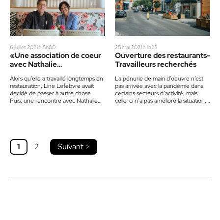
6 juillet 2021 à 5h00
25 mai 2021 à 1h23
«Une association de coeur
Ouverture des restaurants-
avec Nathalie
Travailleurs recherchés
Prud’homme», Line
Alors qu’elle a travaillé longtemps en
La pénurie de main d’oeuvre n’est
Lefebvre
restauration, Line Lefebvre avait
pas arrivée avec la pandémie dans
décidé de passer à autre chose.
certains secteurs d’activité, mais
Puis, une rencontre avec Nathalie
celle-ci n’a pas amélioré la situation.
Prud’Homme lui a fait…
À la veille d’ouvrir…
1
2
Suivant >