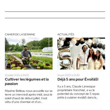
CAHIER DE LA SEMAINE
ACTUALITÉS
12 juillet 2022 à 6h02
14 juin 2022 à 2h30
Cultiver les légumes et la
Déjà 5 ans pour Évoilà5!
passion
Il y a 5 ans, Claude Lévesque
propriétaire franchisé, a vu le
Maxime Belleau nous accueille sur sa
potentiel du concept de 5 repas
terre un mercredi après-midi, sous le
prêts à cuisiner évoilà5 dans la
soleil chaud de début juillet. Il est
région…
vêtu d’une chemise et d’un
pantalon,…