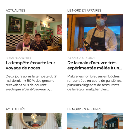
ACTUALITÉS
LE NORD EN AFFAIRES
31 mai 2022 à 5h10
24 août 2021 à 4h21
La tempête écourte leur
De la main d’oeuvre très
voyage de noces
expérimentée mêlée à une
jeunesse soucieuse
Deux jours après la tempête du 21
Malgré les nombreuses embûches
d’apprendre
mai dernier, « 50 % des gens ne
rencontrées en cours de pandémie,
recevaient plus de courant
plusieurs dirigeants de restaurants
électrique à Saint-Sauveur »,
de la région multiplient les
affirmait Jacques Gariépy, maire…
innovations et permettent de
maintenir leur établissement ouvert,
…
ACTUALITÉS
LE NORD EN AFFAIRES