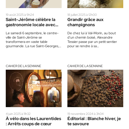
19 août 2025 à 9h24
18 juillet 2025 à 12h00
Saint-Jérôme célèbre la
Grandir grâce aux
gastronomie locale avec
champignons
son Rendez-vous
Le samedi 6 septembre, le centre-
De chez lui à Val-Morin, au bout
gourmand
ville de Saint-Jérôme se
d’un chemin boisé, Alexandre
transformera en vaste table
Tessier passe par un petit sentier
gourmande. La rue Saint-Georges,
pour se rendre à sa
entre les rues Parent et Latour, sera
champignonnière, dans la…
fermée…
CAHIER DE LA SEMAINE
CAHIER DE LA SEMAINE
4 juin 2025 à 11h32
19 novembre 2024 à 3h04
À vélo dans les Laurentides
Éditorial : Blanche hiver, je
: Arrêts coups de cœur
te savoure