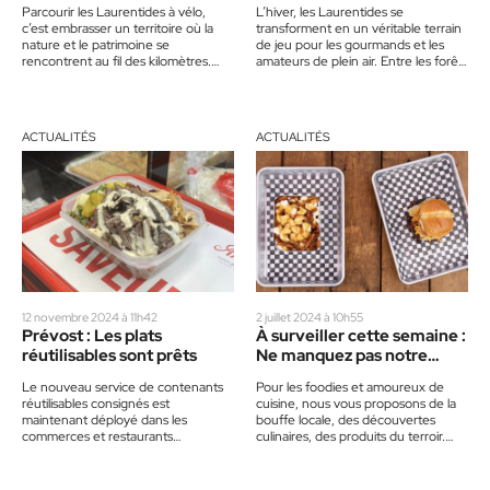
Parcourir les Laurentides à vélo,
L’hiver, les Laurentides se
c’est embrasser un territoire où la
transforment en un véritable terrain
nature et le patrimoine se
de jeu pour les gourmands et les
rencontrent au fil des kilomètres.
amateurs de plein air. Entre les forêts
Pour les cyclistes, savoir…
enneigées et…
ACTUALITÉS
ACTUALITÉS
12 novembre 2024 à 11h42
2 juillet 2024 à 10h55
Prévost : Les plats
À surveiller cette semaine :
réutilisables sont prêts
Ne manquez pas notre
cahier Foodies
Le nouveau service de contenants
Pour les foodies et amoureux de
réutilisables consignés est
cuisine, nous vous proposons de la
maintenant déployé dans les
bouffe locale, des découvertes
commerces et restaurants
culinaires, des produits du terroir.
participants de Prévost. Ces
Découvrez plein de nouvelles…
contenants offrent une option
simple et…