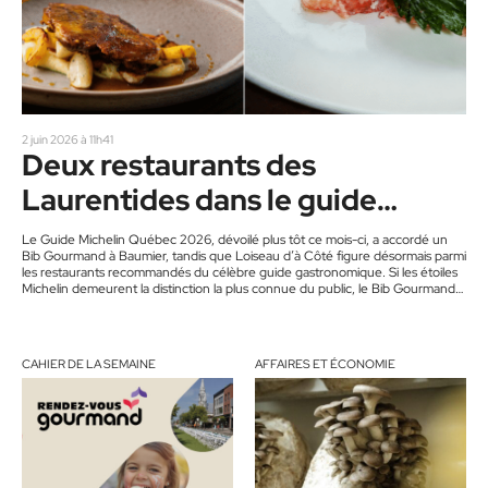
2 juin 2026 à 11h41
Deux restaurants des
Laurentides dans le guide
Michelin
Le Guide Michelin Québec 2026, dévoilé plus tôt ce mois-ci, a accordé un
Bib Gourmand à Baumier, tandis que Loiseau d’à Côté figure désormais parmi
les restaurants recommandés du célèbre guide gastronomique. Si les étoiles
Michelin demeurent la distinction la plus connue du public, le Bib Gourmand
récompense quant à lui des établissements offrant une cuisine de grande
qualité à prix plus accessible. Pour les restaurateurs rencontrés par Accès,
cette considération représente surtout une validation du travail…
CAHIER DE LA SEMAINE
AFFAIRES ET ÉCONOMIE