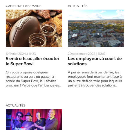
CAHIER DE LA SEMAINE
ACTUALITÉS
6 février 2024 à 11h33
20 septembre 2022 à 10h12
5 endroits où aller écouter
Les employeurs à court de
le Super Bowl
solutions
On vous propose quelques
À peine remis de la pandémie, les
restaurants ou bars où passer la
employeurs font maintenant face à
soirée du Super Bowl, le 11 février
un autre défi de taille pour lequel ils
prochain ! Parce que l’ambiance est
peinent à trouver des solutions…
toujours meilleure en…
ACTUALITÉS