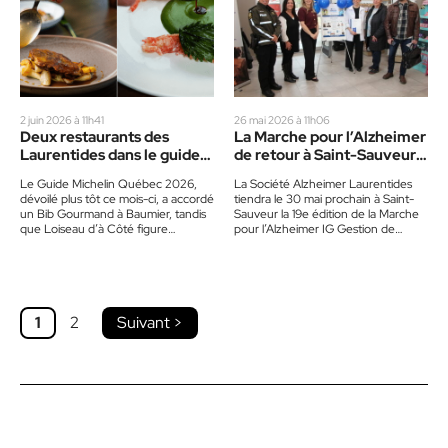
2 juin 2026 à 11h41
26 mai 2026 à 11h06
Deux restaurants des
La Marche pour l’Alzheimer
Laurentides dans le guide
de retour à Saint-Sauveur
Michelin
le 30 mai
Le Guide Michelin Québec 2026,
La Société Alzheimer Laurentides
dévoilé plus tôt ce mois-ci, a accordé
tiendra le 30 mai prochain à Saint-
un Bib Gourmand à Baumier, tandis
Sauveur la 19e édition de la Marche
que Loiseau d’à Côté figure
pour l’Alzheimer IG Gestion de
désormais parmi…
patrimoine. Un événement…
1
2
Suivant >