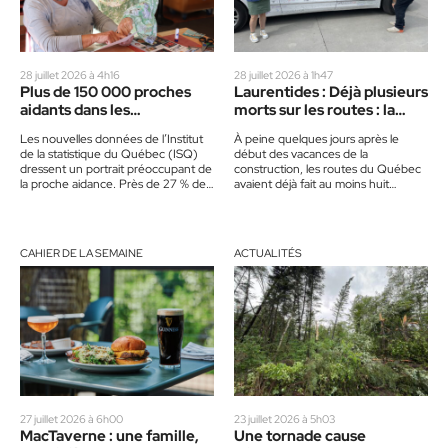
28 juillet 2026 à 4h16
28 juillet 2026 à 1h47
Plus de 150 000 proches
Laurentides : Déjà plusieurs
aidants dans les
morts sur les routes : la
Laurentides : près d’une
SAAQ mise sur un
Les nouvelles données de l’Institut
À peine quelques jours après le
personne sur deux se
corbillard blanc pour
de la statistique du Québec (ISQ)
début des vacances de la
reconnaît comme telle
sensibiliser les
dressent un portrait préoccupant de
construction, les routes du Québec
conducteurs
la proche aidance. Près de 27 % de
avaient déjà fait au moins huit
la…
victimes. Un bilan…
CAHIER DE LA SEMAINE
ACTUALITÉS
27 juillet 2026 à 6h00
23 juillet 2026 à 5h03
MacTaverne : une famille,
Une tornade cause