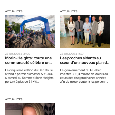
chaleureux…
Tremblant, en passant par…
ACTUALITÉS
ACTUALITÉS
23 juin 2026 à 12h00
23 juin 2026 à 11h27
Morin-Heights : toute une
Les proches aidants au
communauté célèbre un
cœur d’un nouveau plan de
cap historique pour
393 M$
La cinquième édition du Défi Roule
Le gouvernement du Québec
Édouard
à fond a permis d’amasser 595 300
investira 393,4 millions de dollars au
$ samedi au Sommet Morin Heights,
cours des cinq prochaines années
portant à plus de 3,1 M$…
afin de mieux soutenir les personnes
proches aidantes, a annoncé…
ACTUALITÉS