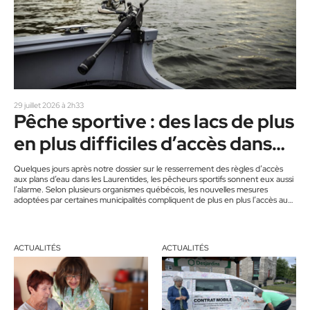
29 juillet 2026 à 2h33
Pêche sportive : des lacs de plus
en plus difficiles d’accès dans
les Laurentides
Quelques jours après notre dossier sur le resserrement des règles d’accès
aux plans d’eau dans les Laurentides, les pêcheurs sportifs sonnent eux aussi
l’alarme. Selon plusieurs organismes québécois, les nouvelles mesures
adoptées par certaines municipalités compliquent de plus en plus l’accès aux
lacs pour les amateurs de pêche en embarcation. La protection des plans
d’eau contre les espèces aquatiques envahissantes fait aujourd’hui
consensus. Les pêcheurs eux-mêmes reconnaissent l’importance du lavage
des embarcations et des mesures…
ACTUALITÉS
ACTUALITÉS