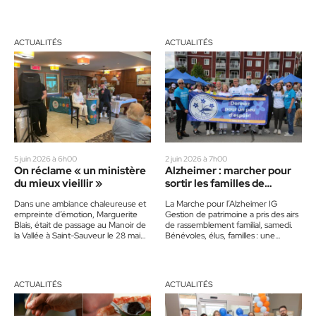
2026. De Morin-Heights à Mont-
Tremblant, en passant par…
ACTUALITÉS
ACTUALITÉS
5 juin 2026 à 6h00
2 juin 2026 à 7h00
On réclame « un ministère
Alzheimer : marcher pour
du mieux vieillir »
sortir les familles de
l’isolement
Dans une ambiance chaleureuse et
La Marche pour l’Alzheimer IG
empreinte d’émotion, Marguerite
Gestion de patrimoine a pris des airs
Blais, était de passage au Manoir de
de rassemblement familial, samedi.
la Vallée à Saint-Sauveur le 28 mai
Bénévoles, élus, familles : une
dernier pour une…
centaine de marcheurs se sont…
ACTUALITÉS
ACTUALITÉS