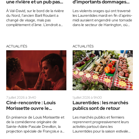
une rivière et un pub pas
d’importants dommages
comme les autres
dans les Laurentides
À Val-David, sur le bord de la rivière
Les violents orages qui ont traversé
du Nord, l’ancien Baril Roulant a
les Laurentides mardi en fin d’après-
changé de visage, mais pas
midi auraient engendré une tornade
complètement d’âme. L’endroit a
dans le secteur de Harrington, où
troqué une…
d’importants dommages ont…
ACTUALITÉS
ACTUALITÉS
7 juillet 2026 à 3h40
1 juillet 2026 à 9h00
Ciné-rencontre : Louis
Laurentides : les marchés
Morissette ouvre le
publics sont de retour
dialogue avec François.e
En présence de Louis Morissette et
Les marchés publics et fermiers
de la comédienne originaire de
reprennent progressivement leurs
Sainte-Adèle Pascale Drevillon, la
activités partout dans les
projection spéciale de François.e a
Laurentides pour la saison estivale
suscité des échanges francs et
2026. De Morin-Heights à Mont-