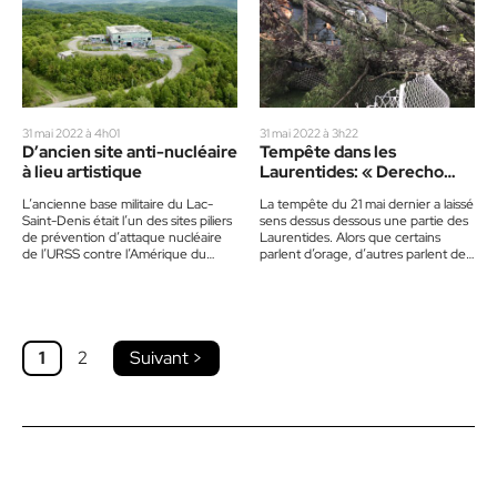
31 mai 2022 à 4h01
31 mai 2022 à 3h22
D’ancien site anti-nucléaire
Tempête dans les
à lieu artistique
Laurentides: « Derecho
devant »
L’ancienne base militaire du Lac-
La tempête du 21 mai dernier a laissé
Saint-Denis était l’un des sites piliers
sens dessus dessous une partie des
de prévention d’attaque nucléaire
Laurentides. Alors que certains
de l’URSS contre l’Amérique du
parlent d’orage, d’autres parlent de
Nord. En m’approchant du site
tempête, voire…
pour…
1
2
Suivant >