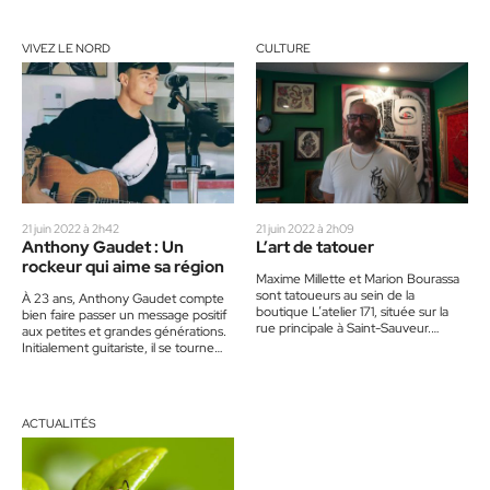
VIVEZ LE NORD
CULTURE
21 juin 2022 à 2h42
21 juin 2022 à 2h09
Anthony Gaudet : Un
L’art de tatouer
rockeur qui aime sa région
Maxime Millette et Marion Bourassa
sont tatoueurs au sein de la
À 23 ans, Anthony Gaudet compte
boutique L’atelier 171, située sur la
bien faire passer un message positif
rue principale à Saint-Sauveur.
aux petites et grandes générations.
Depuis plus d’une dizaine…
Initialement guitariste, il se tourne
vers le chant…
ACTUALITÉS