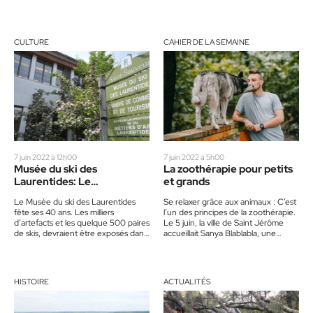
pour laisser la…
CULTURE
CAHIER DE LA SEMAINE
7 juin 2022 à 12h00
7 juin 2022 à 5h00
Musée du ski des
La zoothérapie pour petits
Laurentides: Le
et grands
déménagement presse
Le Musée du ski des Laurentides
Se relaxer grâce aux animaux : C’est
fête ses 40 ans. Les milliers
l’un des principes de la zoothérapie.
d’artefacts et les quelque 500 paires
Le 5 juin, la ville de Saint Jérôme
de skis, devraient être exposés dans
accueillait Sanya Blablabla, une…
un…
HISTOIRE
ACTUALITÉS