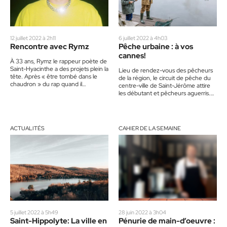
12 juillet 2022 à 2h11
6 juillet 2022 à 4h03
Rencontre avec Rymz
Pêche urbaine : à vos
cannes!
À 33 ans, Rymz le rappeur poète de
Saint-Hyacinthe a des projets plein la
Lieu de rendez-vous des pêcheurs
tête. Après « être tombé dans le
de la région, le circuit de pêche du
chaudron » du rap quand il…
centre-ville de Saint-Jérôme attire
les débutant et pêcheurs aguerris.
La rivière du…
ACTUALITÉS
CAHIER DE LA SEMAINE
5 juillet 2022 à 5h49
28 juin 2022 à 3h04
Saint-Hippolyte: La ville en
Pénurie de main-d’oeuvre :