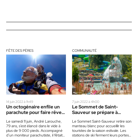
FÊTE DES PÈRES
COMMUNAUTÉ
14 juin 2022 à 1h49
7 juin 2022 à 4h00
Un octogénaire enfile un
Le Sommet de Saint-
parachute pour faire rêver
Sauveur se prépare à
sa génération
accueillir les touristes
Le samedi 11 juin, André Larouche,
Le Sommet Saint-Sauveur retire son
79 ans, s’est élancé dans le vide à
manteau blanc pour accueillir les
plus de 9 000 pieds. Accompagné
touristes de la saison estivale. Les
d’un moniteur parachutiste, il fêtait…
stations de ski ferment leurs portes