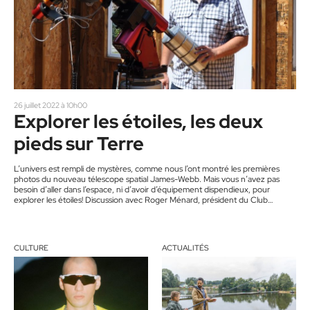
26 juillet 2022 à 10h00
Explorer les étoiles, les deux
pieds sur Terre
L’univers est rempli de mystères, comme nous l’ont montré les premières
photos du nouveau télescope spatial James-Webb. Mais vous n’avez pas
besoin d’aller dans l’espace, ni d’avoir d’équipement dispendieux, pour
explorer les étoiles! Discussion avec Roger Ménard, président du Club
d’astronomie Mont-Tremblant. D’abord, petits et grands peuvent se rendre
au Pavillon Vélan, dans le Domaine Saint-Bernard à Mont-Tremblant. Bâti en
1992, il abrite le deuxième plus gros télescope accessible au public du
Québec. « C’est un…
CULTURE
ACTUALITÉS