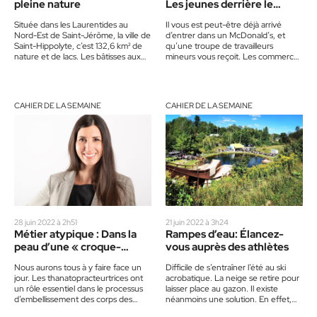
pleine nature
Les jeunes derrière le
comptoir
Située dans les Laurentides au
Il vous est peut-être déjà arrivé
Nord-Est de Saint-Jérôme, la ville de
d’entrer dans un McDonald’s, et
Saint-Hippolyte, c’est 132,6 km² de
qu’une troupe de travailleurs
nature et de lacs. Les bâtisses aux
mineurs vous reçoit. Les commerces
toits rougeâtres…
de la région ne font…
CAHIER DE LA SEMAINE
CAHIER DE LA SEMAINE
28 juin 2022 à 2h51
21 juin 2022 à 3h24
Métier atypique : Dans la
Rampes d’eau: Élancez-
peau d’une « croque-
vous auprès des athlètes
mort »
Nous aurons tous à y faire face un
Difficile de s’entraîner l’été au ski
jour. Les thanatopracteurtrices ont
acrobatique. La neige se retire pour
un rôle essentiel dans le processus
laisser place au gazon. Il existe
d’embellissement des corps des
néanmoins une solution. En effet,
défunts. Apparu juste…
les athlètes…