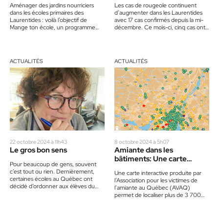
Aménager des jardins nourriciers
Les cas de rougeole continuent
dans les écoles primaires des
d’augmenter dans les Laurentides
Laurentides : voilà l’objectif de
avec 17 cas confirmés depuis la mi-
Mange ton école, un programme
décembre. Ce mois-ci, cinq cas ont
mis sur pied par Stéphanie Vezeau,…
été notés chez des…
ACTUALITÉS
ACTUALITÉS
22 octobre 2024 à 11h43
8 octobre 2024 à 5h07
Le gros bon sens
Amiante dans les
bâtiments: Une carte
Pour beaucoup de gens, souvent
interactive comme outil de
c’est tout ou rien. Dernièrement,
Une carte interactive produite par
prévention
certaines écoles au Québec ont
l’Association pour les victimes de
décidé d’ordonner aux élèves du
l’amiante au Québec (AVAQ)
primaire de dîner en silence.…
permet de localiser plus de 3 700
bâtiments publics au Québec,…