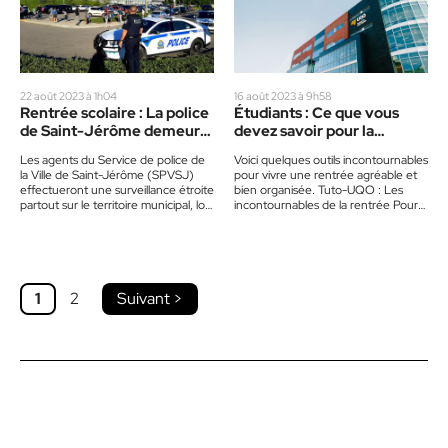
22 août 2023 à 1h04
16 août 2023 à 9h58
Rentrée scolaire : La police
Étudiants : Ce que vous
de Saint-Jérôme demeure
devez savoir pour la
sur le qui-vive
rentrée
Les agents du Service de police de
Voici quelques outils incontournables
la Ville de Saint-Jérôme (SPVSJ)
pour vivre une rentrée agréable et
effectueront une surveillance étroite
bien organisée. Tuto-UQO : Les
partout sur le territoire municipal, lors
incontournables de la rentrée Pour
de la rentrée…
les nouveaux étudiants et les…
1
2
Suivant >