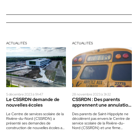
ACTUALITÉS
ACTUALITÉS
5 décembre 2023 à 9h47
28 novembre 2023 à 3h32
Le CSSRDN demande de
CSSRDN : Des parents
nouvelles écoles
apprennent une annulation
de transport à 2 minutes
Le Centre de services scolaire de la
Des parents de Saint-Hippolyte ne
d’avis
Rivière-du-Nord (CSSRDN) a
décolèrent pas envers le Centre de
présenté ses demandes de
service scolaire de la Rivière-du-
construction de nouvelles écoles au
Nord (CSSRDN) et une firme
ministère de l’Éducation du Québec
d’autobus. Il y a une…
(MEQ).…