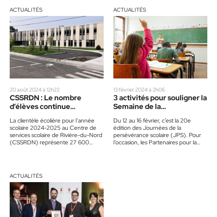
ACTUALITÉS
ACTUALITÉS
20 août 2024 à 12h22
13 février 2024 à 2h06
CSSRDN : Le nombre
3 activités pour souligner la
d’élèves continue
Semaine de la
d’augmenter
persévérance scolaire
La clientèle écolière pour l’année
Du 12 au 16 février, c’est la 20e
scolaire 2024-2025 au Centre de
édition des Journées de la
services scolaire de Rivière-du-Nord
persévérance scolaire (JPS). Pour
(CSSRDN) représente 27 600
l’occasion, les Partenaires pour la
élèves, soit 16 752 élèves au
réussite éducative dans…
primaire…
ACTUALITÉS