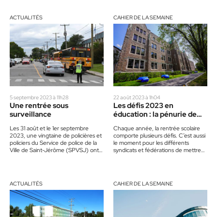
ACTUALITÉS
CAHIER DE LA SEMAINE
5 septembre 2023 à 11h28
22 août 2023 à 1h04
Une rentrée sous
Les défis 2023 en
surveillance
éducation : la pénurie de
main-d’œuvre explose
Les 31 août et le 1er septembre
Chaque année, la rentrée scolaire
2023, une vingtaine de policières et
comporte plusieurs défis. C’est aussi
policiers du Service de police de la
le moment pour les différents
Ville de Saint-Jérôme (SPVSJ) ont…
syndicats et fédérations de mettre
en lumière leurs préoccupations.
Tour…
ACTUALITÉS
CAHIER DE LA SEMAINE