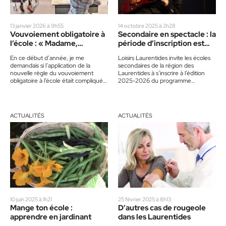
13 janvier 2026 à 9h55
14 octobre 2025 à 2h28
Vouvoiement obligatoire à
Secondaire en spectacle : la
l’école : « Madame,
période d’inscription est
monsieur, voulez-vous tu ?
commencée
En ce début d’année, je me
Loisirs Laurentides invite les écoles
»
demandais si l’application de la
secondaires de la région des
nouvelle règle du vouvoiement
Laurentides à s’inscrire à l’édition
obligatoire à l’école était compliquée
2025-2026 du programme
à mettre en place. Le…
Secondaire en spectacle. La période
d’inscription est…
ACTUALITÉS
ACTUALITÉS
10 juin 2025 à 1h21
25 février 2025 à 8h13
Mange ton école :
D’autres cas de rougeole
apprendre en jardinant
dans les Laurentides