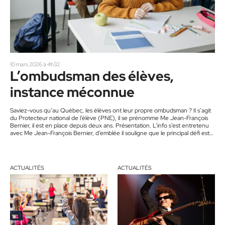
10 mars 2026 à 4h32
L’ombudsman des élèves,
instance méconnue
Saviez-vous qu’au Québec, les élèves ont leur propre ombudsman ? Il s’agit
du Protecteur national de l’élève (PNE), il se prénomme Me Jean-François
Bernier, il est en place depuis deux ans. Présentation. L’info s’est entretenu
avec Me Jean-François Bernier, d’emblée il souligne que le principal défi est
de se faire connaitre. « Le plus ancien des ombudsmans au Québec c’est le
protecteur du citoyen qui existe depuis 55 ans. Il y a encore bien des gens
qui…
ACTUALITÉS
ACTUALITÉS