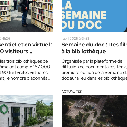
 à 4h26
1 avril 2025 à 9h53
entiel et en virtuel :
Semaine du doc : Des fi
0 visiteurs
à la bibliothèque
lement aux
es trois bibliothèques de
Organisée par la plateforme de
hèques de Saint-
rôme ont compté 167 000
diffusion de documentaires Tënk, 
e
 90 661 visites virtuelles.
première édition de la Semaine d
art, le nombre d’abonnés
doc aura lieu dans les bibliothèqu
de la province,…
ACTUALITÉS