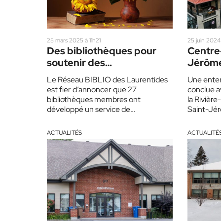
25 mars 2025 à 11h21
25 juin 2024
Des bibliothèques pour
Centre-
soutenir des
Jérôme
communautés nourricières
biblio
Le Réseau BIBLIO des Laurentides
Une enten
déména
est fier d’annoncer que 27
conclue a
Caisse
bibliothèques membres ont
la Rivière
développé un service de
Saint-Jér
grainothèque, qui consiste à mettre
l’acquisit
gratuitement à la…
ACTUALITÉS
ACTUALITÉ