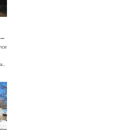
du
e
once
ra