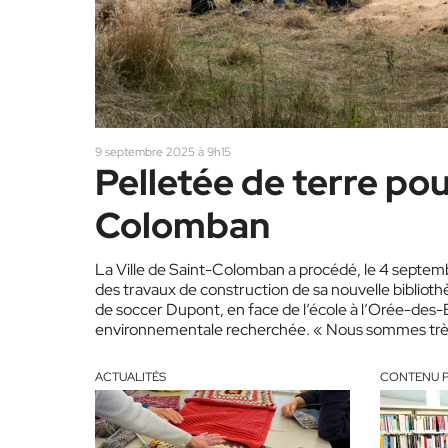
9 septembre 2025 à 9h15
Pelletée de terre pou
Colomban
La Ville de Saint-Colomban a procédé, le 4 septembr
des travaux de construction de sa nouvelle bibliothè
de soccer Dupont, en face de l’école à l’Orée-des-Bo
environnementale recherchée. « Nous sommes très f
structurant, qui bonifiera de façon durable…
ACTUALITÉS
CONTENU P