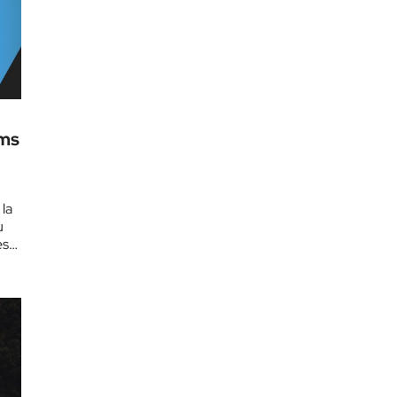
lms
la
u
es