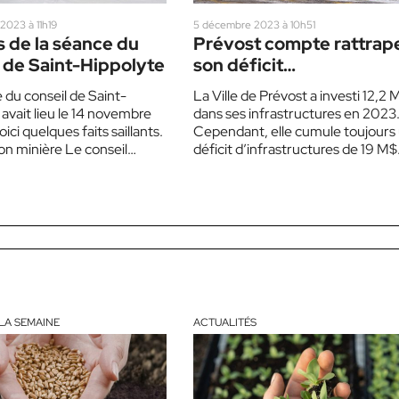
2023 à 11h19
5 décembre 2023 à 10h51
 de la séance du
Prévost compte rattrap
 de Saint-Hippolyte
son déficit
d’infrastructures de 19 
 du conseil de Saint-
La Ville de Prévost a investi 12,2 
avait lieu le 14 novembre
dans ses infrastructures en 2023
oici quelques faits saillants.
Cependant, elle cumule toujours
on minière Le conseil
déficit d’infrastructures de 19 M$
 de Saint-Hippolyte
qu’elle compte…
a…
LA SEMAINE
ACTUALITÉS