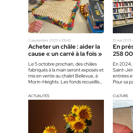
2 septembre 2025 à 10h42
13 mai 2025
Acheter un châle : aider la
En prés
cause « un carré à la fois »
258 00
annuel
Le 5 octobre prochain, des châles
En 2024, l
bibliot
fabriqués à la main seront exposés et
Saint-Jé
Jérôm
mis en vente au chalet Bellevue, à
entrées et
Morin-Heights. Les fonds recueillis
Pour sa p
seront…
actifs se…
ACTUALITÉS
CULTURE