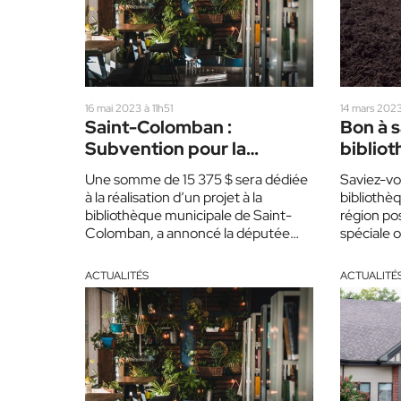
16 mai 2023 à 11h51
14 mars 2023
Saint-Colomban :
Bon à s
Subvention pour la
biblio
bibliothèque municipale
semen
Une somme de 15 375 $ sera dédiée
Saviez-vo
à la réalisation d’un projet à la
bibliothè
bibliothèque municipale de Saint-
région po
Colomban, a annoncé la députée
spéciale 
d’Argenteuil, Agnès…
« emprun
Certaines
ACTUALITÉS
ACTUALITÉ
que l’on 