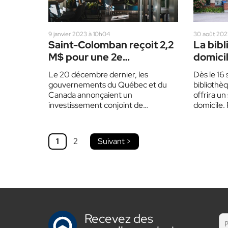
9 janvier 2023 à 10h04
30 août 202
Saint-Colomban reçoit 2,2
La bibl
M$ pour une 2e
domici
bibliothèque
Le 20 décembre dernier, les
Dès le 16
gouvernements du Québec et du
bibliothè
Canada annonçaient un
offrira un
investissement conjoint de
domicile. 
2 200 800 $ « pour la construction
les citoy
d’une nouvelle bibliothèque » à
Saint-Colomban.…
1
2
Suivant >
Recevez des