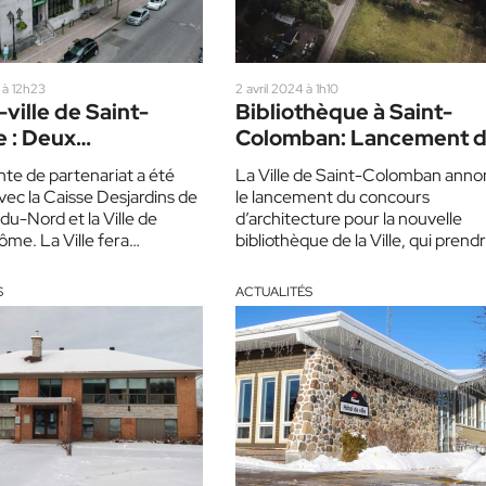
 à 12h23
2 avril 2024 à 1h10
ville de Saint-
Bibliothèque à Saint-
 : Deux
Colomban: Lancement 
thèques
concours d’architectur
te de partenariat a été
La Ville de Saint-Colomban ann
gent dans la
vec la Caisse Desjardins de
le lancement du concours
 Desjardins
-du-Nord et la Ville de
d’architecture pour la nouvelle
ôme. La Ville fera
bibliothèque de la Ville, qui prend
ion du bâtiment…
place sur la côte Saint-Nicholas,
devant…
S
ACTUALITÉS