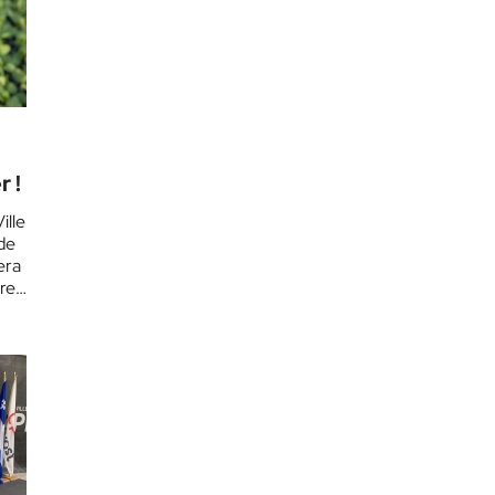
 !
ille
de
lera
re