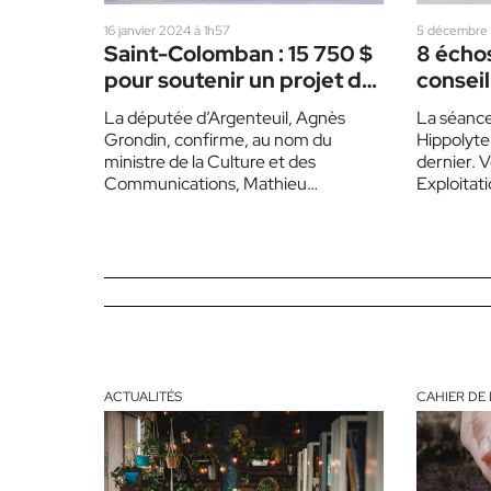
16 janvier 2024 à 1h57
5 décembre 
Saint-Colomban : 15 750 $
8 échos
pour soutenir un projet de
conseil
la bibliothèque
La députée ​​d’Argenteuil, Agnès
La séance
Grondin, confirme, au nom du
Hippolyte 
ministre de la Culture et des
dernier. V
Communications, Mathieu
Exploitati
Lacombe, une somme de 15 750 $
municipal
réservée…
soutient l
ACTUALITÉS
CAHIER DE 