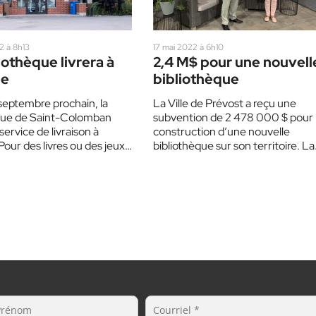
2 à 8h13
17 mai 2022 à 6h10
iothèque livrera à
2,4 M$ pour une nouvell
le
bibliothèque
 septembre prochain, la
La Ville de Prévost a reçu une
que de Saint-Colomban
subvention de 2 478 000 $ pour 
 service de livraison à
construction d’une nouvelle
Pour des livres ou des jeux,
bibliothèque sur son territoire. La
ens n’auront…
subvention comprend…