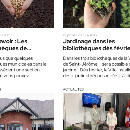
 à 10h58
10 janvier 2023 à 4h16
avoir : Les
Jardinage dans les
thèques de
bibliothèques dès février
ces
us que quelques
Dans les trois bibliothèques de la V
ques municipales dans la
de Saint-Jérôme, il sera possible 
ssèdent une section
jardiner. Dès février, la Ville instal
où vous pouvez
des « jardinothèques », c’est-à-di
ter » des semences ?
des bibliothèques de…
 bibliothèques, offrent ce
S
ACTUALITÉS
appelle…