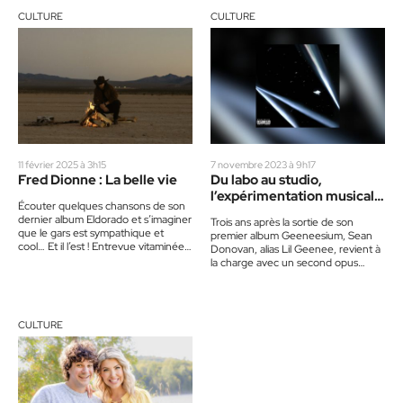
CULTURE
CULTURE
11 février 2025 à 3h15
7 novembre 2023 à 9h17
Fred Dionne : La belle vie
Du labo au studio,
l’expérimentation musicale
Écouter quelques chansons de son
de Lil Geenee
dernier album Eldorado et s’imaginer
Trois ans après la sortie de son
que le gars est sympathique et
premier album Geeneesium, Sean
cool… Et il l’est ! Entrevue vitaminée
Donovan, alias Lil Geenee, revient à
avec un artiste…
la charge avec un second opus
singulier et…
CULTURE