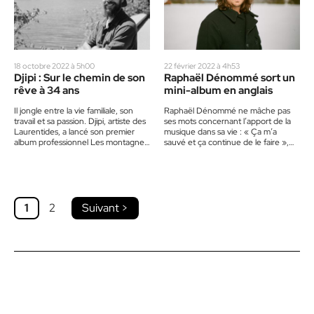
18 octobre 2022 à 5h00
22 février 2022 à 4h53
Djipi : Sur le chemin de son
Raphaël Dénommé sort un
rêve à 34 ans
mini-album en anglais
Il jongle entre la vie familiale, son
Raphaël Dénommé ne mâche pas
travail et sa passion. Djipi, artiste des
ses mots concernant l’apport de la
Laurentides, a lancé son premier
musique dans sa vie : « Ça m’a
album professionnel Les montagnes
sauvé et ça continue de le faire »,…
du Nord…
1
2
Suivant >