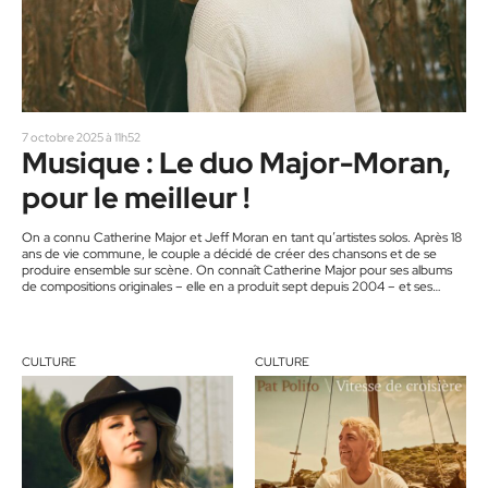
7 octobre 2025 à 11h52
Musique : Le duo Major-Moran,
pour le meilleur !
On a connu Catherine Major et Jeff Moran en tant qu’artistes solos. Après 18
ans de vie commune, le couple a décidé de créer des chansons et de se
produire ensemble sur scène. On connaît Catherine Major pour ses albums
de compositions originales – elle en a produit sept depuis 2004 – et ses
spectacles en solo dans des salles et des festivals au Québec et à l’étranger.
Elle est également la compositrice et l’orchestratrice…
CULTURE
CULTURE