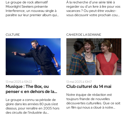
Le groupe de rock alternatif
À la recherche d’une série télé à
Moonlight Seekers présente
regarder ou d’un livre à lire pour vos
Interference, un nouveau single à
vacances ? Ou peut-être voulez-
paraître sur leur premier album qui
vous découvrir votre prochain coup
sortira cet automne. Un son brut,…
de cœur…
CULTURE
CAHIER DE LA SEMAINE
13 mai 2025 à 10h22
13 mai 2025 à 10h17
Musique : The Box, ou
Club culturel du 14 mai
penser « en dehors de la
Notre équipe de rédaction est
boîte »
toujours friande de nouvelles
Le groupe a connu sa période de
découvertes culturelles. Que ce soit
gloire dans les années 80 puis s’est
un film qui nous a cloué à notre
dissous, pour renaître en 2005 hors
siège, un album…
des circuits de l’industrie du…