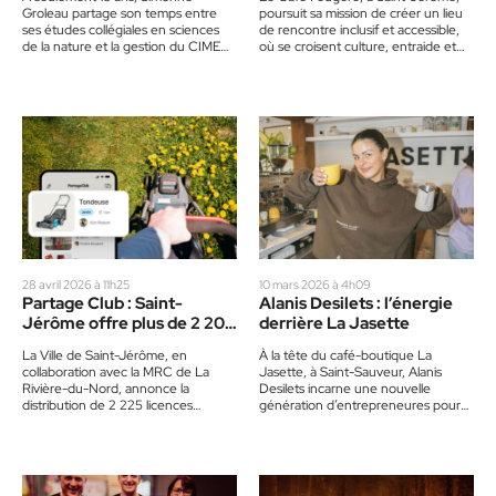
Groleau partage son temps entre
poursuit sa mission de créer un lieu
ses études collégiales en sciences
de rencontre inclusif et accessible,
de la nature et la gestion du CIME
où se croisent culture, entraide et
comptoir glacé,…
vie communautaire.…
28 avril 2026 à 11h25
10 mars 2026 à 4h09
Partage Club : Saint-
Alanis Desilets : l’énergie
Jérôme offre plus de 2 200
derrière La Jasette
licences pour le prêt
La Ville de Saint-Jérôme, en
À la tête du café-boutique La
d’objets
collaboration avec la MRC de La
Jasette, à Saint-Sauveur, Alanis
Rivière-du-Nord, annonce la
Desilets incarne une nouvelle
distribution de 2 225 licences
génération d’entrepreneures pour
gratuites à l’application Partage
qui affaires, maternité et authenticité
Club, une…
ne s’opposent pas,…