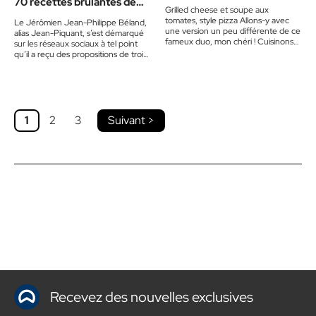
70 recettes brûlantes de
Grilled cheese et soupe aux
plaisir
tomates, style pizza Allons-y avec
Le Jérômien Jean-Philippe Béland,
une version un peu différente de ce
alias Jean-Piquant, s’est démarqué
fameux duo, mon chéri ! Cuisinons
sur les réseaux sociaux à tel point
une soupe aux…
qu’il a reçu des propositions de trois
maisons d’édition pour…
1
2
3
Suivant >
Recevez des nouvelles exclusives