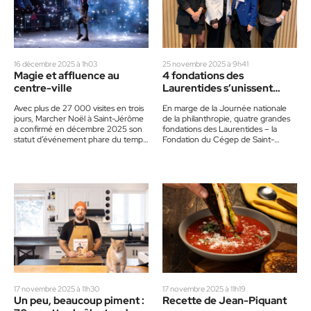
16 décembre 2025 à 1h03
25 novembre 2025 à 9h41
Magie et affluence au
4 fondations des
centre-ville
Laurentides s’unissent
pour démocratiser le don
Avec plus de 27 000 visites en trois
En marge de la Journée nationale
planifié
jours, Marcher Noël à Saint-Jérôme
de la philanthropie, quatre grandes
a confirmé en décembre 2025 son
fondations des Laurentides – la
statut d’événement phare du temps
Fondation du Cégep de Saint-
des Fêtes…
Jérôme, la Fondation de l’Hôpital…
17 novembre 2025 à 11h30
17 novembre 2025 à 11h19
Un peu, beaucoup piment :
Recette de Jean-Piquant