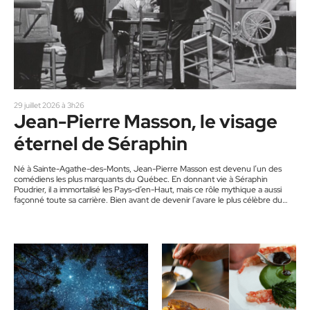
29 juillet 2026 à 3h26
Jean-Pierre Masson, le visage
éternel de Séraphin
Né à Sainte-Agathe-des-Monts, Jean-Pierre Masson est devenu l’un des
comédiens les plus marquants du Québec. En donnant vie à Séraphin
Poudrier, il a immortalisé les Pays-d’en-Haut, mais ce rôle mythique a aussi
façonné toute sa carrière. Bien avant de devenir l’avare le plus célèbre du
Québec, Jean-Pierre Masson est un enfant des Laurentides. Né à Sainte-
Agathe-des-Monts le 25 août 1918, il connaît une enfance difficile après le
décès prématuré de son père. Sa mère doit…