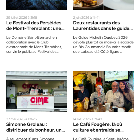
29 juillet 2026 à 3h18
2 juin 2026 à 11h41
Le Festival des Perséides
Deux restaurants des
de Mont-Tremblant : une
Laurentides dans le guide
pluie d’étoiles filantes
Michelin
Le Domaine Saint-Bernard, en
Le Guide Michelin Québec 2026,
collaboration avec le Club
dévoilé plus tôt ce mois-ci, a accordé
d’astronomie de Mont-Tremblant,
un Bib Gourmand à Baumier, tandis
convie le public au Festival des
que Loiseau d’à Côté figure
Perséides, le 14 août prochain. Les
désormais parmi…
Perséides sont…
27 mai 2026 à 10h26
14 mai 2026 à 2h43
Simonne Groleau :
Le Café Fougère, là où
distribuer du bonheur, une
culture et entraide se
crème glacée à la fois
rencontrent
À seulement 18 ans, Simonne
Le Café Fougère, à Saint-Jérôme,