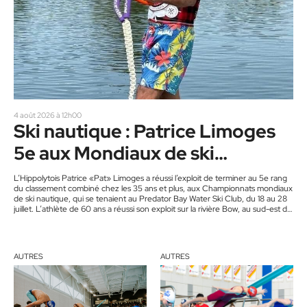
4 août 2026 à 12h00
Ski nautique : Patrice Limoges
5e aux Mondiaux de ski
nautique
L’Hippolytois Patrice «Pat» Limoges a réussi l’exploit de terminer au 5e rang
du classement combiné chez les 35 ans et plus, aux Championnats mondiaux
de ski nautique, qui se tenaient au Predator Bay Water Ski Club, du 18 au 28
juillet. L’athlète de 60 ans a réussi son exploit sur la rivière Bow, au sud-est de
Calgary, en Alberta. « Ma performance me rend fier, car les Mondiaux
réunissaient près de 300 des meilleurs skieurs provenant…
AUTRES
AUTRES