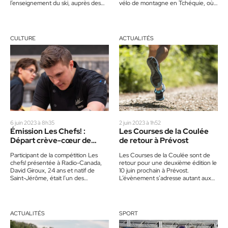
l’enseignement du ski, auprès des
vélo de montagne en Tchéquie, où il
jeunes de 6…
a vite appris à…
CULTURE
ACTUALITÉS
6 juin 2023 à 8h35
2 juin 2023 à 1h52
Émission Les Chefs! :
Les Courses de la Coulée
Départ crève-cœur de
de retour à Prévost
David Giroux
Participant de la compétition Les
Les Courses de la Coulée sont de
chefs! présentée à Radio-Canada,
retour pour une deuxième édition le
David Giroux, 24 ans et natif de
10 juin prochain à Prévost.
Saint-Jérôme, était l’un des
L’évènement s’adresse autant aux
aspirants les plus prometteurs de…
familles qu’aux amis…
ACTUALITÉS
SPORT