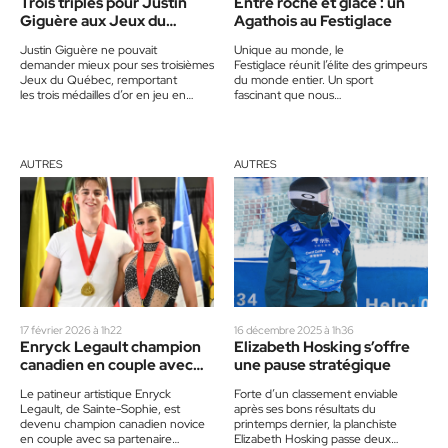
Trois triplés pour Justin
Entre roche et glace : un
Giguère aux Jeux du
Agathois au Festiglace
Québec
Justin Giguère ne pouvait
Unique au monde, le
demander mieux pour ses troisièmes
Festiglace réunit l’élite des grimpeurs
Jeux du Québec, remportant
du monde entier. Un sport
les trois médailles d’or en jeu en
fascinant que nous
haltérophilie, dans la catégorie
raconte l’Agathois Gabriel Charette,
hommes -71 kg. Le Jérômien, qui…
qui participait à cette compétition en
tant que professionnel pour la
première…
AUTRES
AUTRES
17 février 2026 à 1h22
16 décembre 2025 à 1h36
Enryck Legault champion
Elizabeth Hosking s’offre
canadien en couple avec
une pause stratégique
Marykim Ranzi
Le patineur artistique Enryck
Forte d’un classement enviable
Legault, de Sainte-Sophie, est
après ses bons résultats du
devenu champion canadien novice
printemps dernier, la planchiste
en couple avec sa partenaire
Elizabeth Hosking passe deux