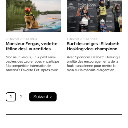
26 février 2023 à 11h04
13 février 2023 à 8h44
Monsieur Fergus, vedette
Surf des neiges : Elizabeth
féline des Laurentides
Hosking vice-championne
à Calgary
Monsieur Fergus, un « petit sans-
Avec Sportcom Elizabeth Hosking a
papiers des Laurentides », participe
profité des encouragements de la
à la compétition internationale
foule canadienne pour mettre la
America’s Favorite Pet. Après avoir
main sur la médaille d’argent en
remporté sa phase de groupe, il est
demi-lune, à la Coupe…
maintenant…
1
2
Suivant >