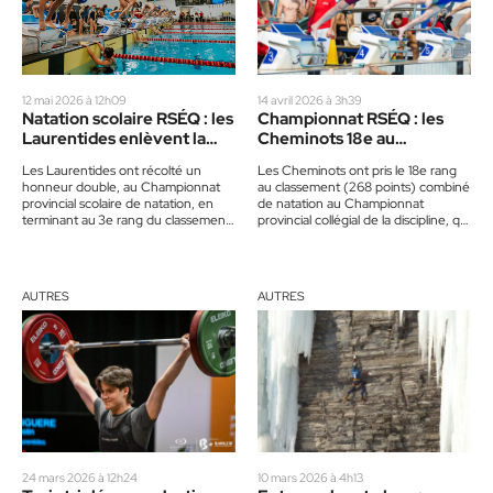
12 mai 2026 à 12h09
14 avril 2026 à 3h39
Natation scolaire RSÉQ : les
Championnat RSÉQ : les
Laurentides enlèvent la
Cheminots 18e au
bannière juvénile
Championnat provincial de
Les Laurentides ont récolté un
Les Cheminots ont pris le 18e rang
masculine
natation
honneur double, au Championnat
au classement (268 points) combiné
provincial scolaire de natation, en
de natation au Championnat
terminant au 3e rang du classement
provincial collégial de la discipline, qui
général et en remportant la bannière
se tenait en…
de champions…
AUTRES
AUTRES
24 mars 2026 à 12h24
10 mars 2026 à 4h13