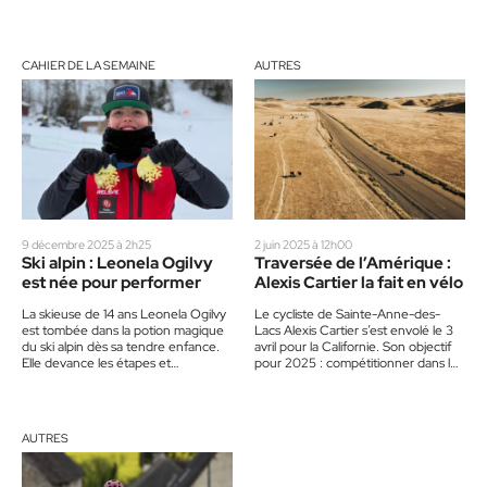
Marykim Ranzi, de Blainville, lors de
semaines dans sa famille avant de
la compétition…
s’attaquer au…
CAHIER DE LA SEMAINE
AUTRES
9 décembre 2025 à 2h25
2 juin 2025 à 12h00
Ski alpin : Leonela Ogilvy
Traversée de l’Amérique :
est née pour performer
Alexis Cartier la fait en vélo
La skieuse de 14 ans Leonela Ogilvy
Le cycliste de Sainte-Anne-des-
est tombée dans la potion magique
Lacs Alexis Cartier s’est envolé le 3
du ski alpin dès sa tendre enfance.
avril pour la Californie. Son objectif
Elle devance les étapes et…
pour 2025 : compétitionner dans les
6 courses du…
AUTRES