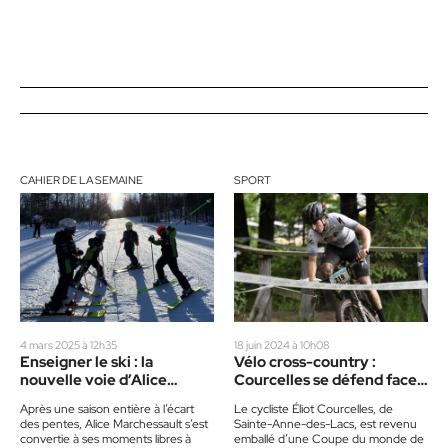
CAHIER DE LA SEMAINE
SPORT
4 mars 2025 à 12h35
18 juin 2024 à 10h08
Enseigner le ski : la
Vélo cross-country :
nouvelle voie d’Alice
Courcelles se défend face à
Marchessault
la turbulence mondiale
Après une saison entière à l’écart
Le cycliste Éliot Courcelles, de
des pentes, Alice Marchessault s’est
Sainte-Anne-des-Lacs, est revenu
convertie à ses moments libres à
emballé d’une Coupe du monde de