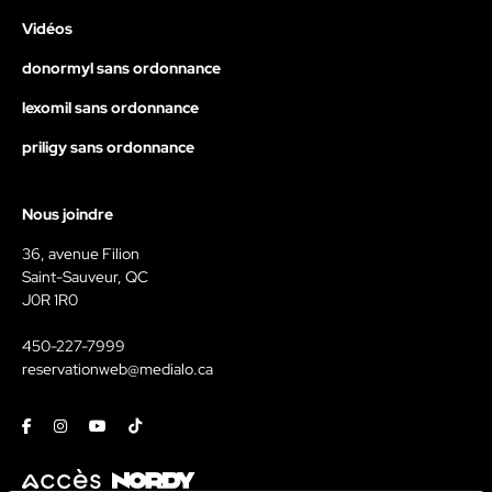
Vidéos
donormyl sans ordonnance
lexomil sans ordonnance
priligy sans ordonnance
Nous joindre
36, avenue Filion
Saint-Sauveur, QC
J0R 1R0
450-227-7999
reservationweb@medialo.ca
Facebook
Instagram
Youtube
Tiktok