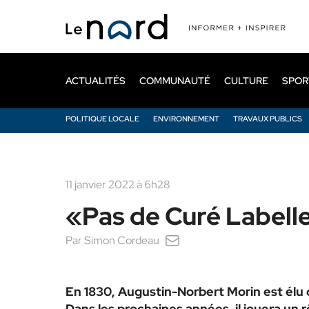
Passer
au
contenu
principal
ACTUALITÉS
COMMUNAUTÉ
CULTURE
SPOR
POLITIQUE LOCALE
ENVIRONNEMENT
TRAVAUX PUBLICS
11 janvier 2022 à 6h28
«Pas de Curé Labelle
Par
Simon Cordeau
En 1830, Augustin-Norbert Morin est élu dé
Dans les prochaines années, il jouera un rô