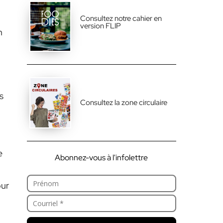
Consultez notre cahier en
version FLIP
n
s
Consultez la zone circulaire
e
Abonnez-vous à l'infolettre
our