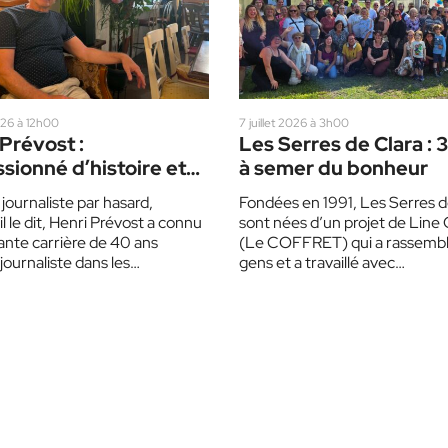
2026 à 12h00
7 juillet 2026 à 3h00
Prévost :
Les Serres de Clara : 
sionné d’histoire et
à semer du bonheur
usique
ournaliste par hasard,
Fondées en 1991, Les Serres d
 le dit, Henri Prévost a connu
sont nées d’un projet de Line
lante carrière de 40 ans
(Le COFFRET) qui a rassembl
ournaliste dans les
gens et a travaillé avec…
ides à l’Écho…