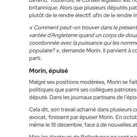
britannique. Alors que plusieurs députés patr
plutôt de le rendre électif, afin de le rendre 
« Comment peut-on trouver dans le présent é
vantée d’Angleterre quand un corps de dou
coordonnée avec la puissance qui les nomme
populaire? »
, demande Morin. Il parvient à c
parti.
Morin, épuisé
Malgré ses positions modérées, Morin se fai
politiques que parmi ses collègues patriotes.
député. Dans les journaux partisans de l’époq
Cela dit, son travail acharné dans plusieur
avocat, finissent par épuiser Morin. En octob
même le 18 décembre, face à de nouvelles at
Mais les électeurs de Bellechasse ne sont pas