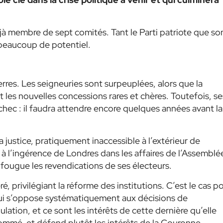
jà membre de sept comités. Tant le Parti patriote que so
 beaucoup de potentiel.
erres. Les seigneuries sont surpeuplées, alors que la
 les nouvelles concessions rares et chères. Toutefois, se
chec : il faudra attendre encore quelques années avant la
la justice, pratiquement inaccessible à l’extérieur de
à l’ingérence de Londres dans les affaires de l’Assemblé
ec fougue les revendications de ses électeurs.
, privilégiant la réforme des institutions. C’est le cas p
 qui s’oppose systématiquement aux décisions de
lation, et ce sont les intérêts de cette dernière qu’elle
 nommé, et défend plutôt les intérêts de la Couronne