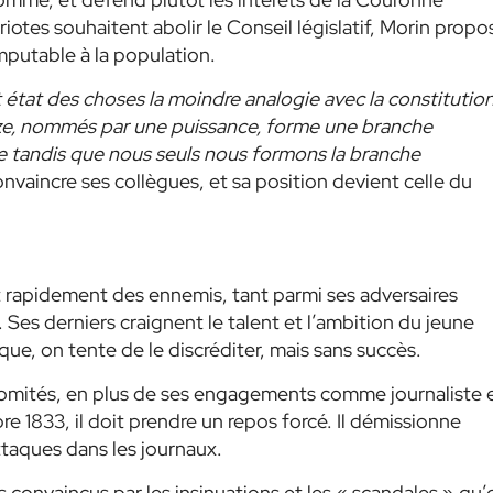
iotes souhaitent abolir le Conseil législatif, Morin propo
imputable à la population.
tat des choses la moindre analogie avec la constitutio
ze, nommés par une puissance, forme une branche
 tandis que nous seuls nous formons la branche
onvaincre ses collègues, et sa position devient celle du
t rapidement des ennemis, tant parmi ses adversaires
 Ses derniers craignent le talent et l’ambition du jeune
ue, on tente de le discréditer, mais sans succès.
s comités, en plus de ses engagements comme journaliste 
re 1833, il doit prendre un repos forcé. Il démissionne
taques dans les journaux.
 convaincus par les insinuations et les « scandales » qu’