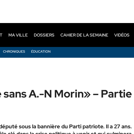
T
MA VILLE
DOSSIERS
CAHIER DE LA SEMAINE
VIDÉOS
CHRONIQUES
ÉDUCATION
 sans A.-N Morin» – Partie
puté sous la bannière du Parti patriote. Il a 27 ans.
le clé dans la crise politique à venir et qui culminera