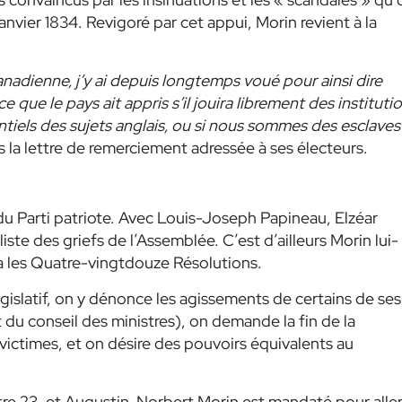
 janvier 1834. Revigoré par cet appui, Morin revient à la
anadienne, j’y ai depuis longtemps voué pour ainsi dire
 que le pays ait appris s’il jouira librement des instituti
entiels des sujets anglais, ou si nous sommes des esclaves
ans la lettre de remerciement adressée à ses électeurs.
du Parti patriote. Avec Louis-Joseph Papineau, Elzéar
iste des griefs de l’Assemblée. C’est d’ailleurs Morin lui-
 les Quatre-vingtdouze Résolutions.
gislatif, on y dénonce les agissements de certains de ses
 du conseil des ministres), on demande la fin de la
victimes, et on désire des pouvoirs équivalents au
tre 23, et Augustin-Norbert Morin est mandaté pour alle