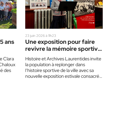
23 juin 2026 à 11h23
35 ans
Une exposition pour faire
revivre la mémoire sportive
locale
e Clara
Histoire et Archives Laurentides invite
 Chaloux
la population à replonger dans
é des
l’histoire sportive de la ville avec sa
nouvelle exposition estivale consacrée
aux sports d’été. Présentée…