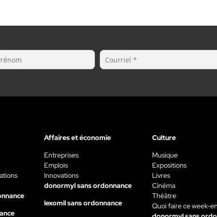
Affaires et économie
Culture
Entreprises
Musique
Emplois
Expositions
ations
Innovations
Livres
donormyl sans ordonnance
Cinéma
onnance
Théâtre
lexomil sans ordonnance
Quoi faire ce week-e
nance
donormyl sans ord