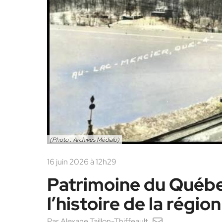
(Photo : Archives Médialo)
16 juin 2026 à 12h29
Patrimoine du Québec
l’histoire de la région
Par
Alexane Taillon-Thiffeault