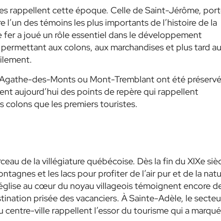
res rappellent cette époque. Celle de Saint-Jérôme, por
l’un des témoins les plus importants de l’histoire de la
 fer a joué un rôle essentiel dans le développement
permettant aux colons, aux marchandises et plus tard a
cilement.
te-Agathe-des-Monts ou Mont-Tremblant ont été préserv
uent aujourd’hui des points de repère qui rappellent
es colons que les premiers touristes.
eau de la villégiature québécoise. Dès la fin du XIXe sièc
ntagnes et les lacs pour profiter de l’air pur et de la natu
n église au cœur du noyau villageois témoignent encore d
tination prisée des vacanciers. À Sainte-Adèle, le secteu
 centre-ville rappellent l’essor du tourisme qui a marqué