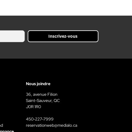
Inscrivez-vous
Nous joindre
36, avenue Filion
Saint-Sauveur, QC
J0R 1R0
450-227-7999
nd
reservationweb@medialo.ca
onnance