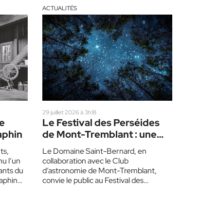
ACTUALITÉS
29 juillet 2026 à 3h18
le
Le Festival des Perséides
aphin
de Mont-Tremblant : une
pluie d’étoiles filantes
ts,
Le Domaine Saint-Bernard, en
u l’un
collaboration avec le Club
ants du
d’astronomie de Mont-Tremblant,
aphin
convie le public au Festival des
Perséides, le 14 août prochain. Les
Perséides sont…