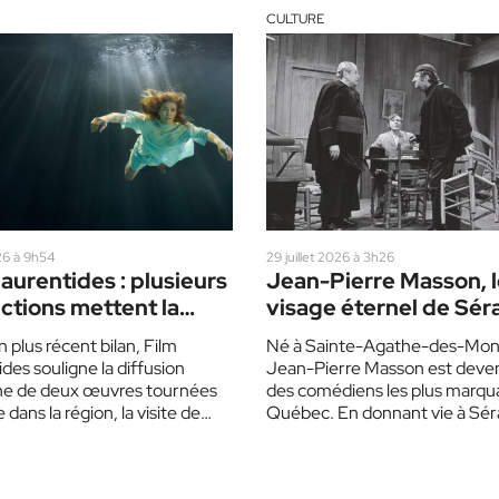
CULTURE
26 à 9h54
29 juillet 2026 à 3h26
aurentides : plusieurs
Jean-Pierre Masson, 
ctions mettent la
visage éternel de Sér
n en vedette
 plus récent bilan, Film
Né à Sainte-Agathe-des-Mon
des souligne la diffusion
Jean-Pierre Masson est deven
ne de deux œuvres tournées
des comédiens les plus marqu
 dans la région, la visite de
Québec. En donnant vie à Sér
eurs américains…
Poudrier, il a immortalisé les…