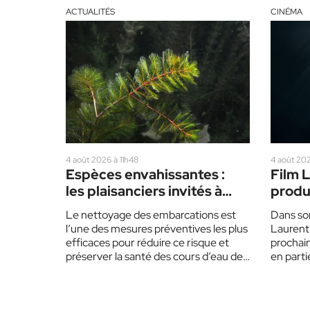
ACTUALITÉS
CINÉMA
4 août 2026 à 11h48
4 août 20
Espèces envahissantes :
Film L
les plaisanciers invités à
produ
redoubler de prudence cet
régio
Le nettoyage des embarcations est
Dans son
été
l’une des mesures préventives les plus
Laurenti
efficaces pour réduire ce risque et
prochai
préserver la santé des cours d’eau des
en partie
Laurentides.…
product