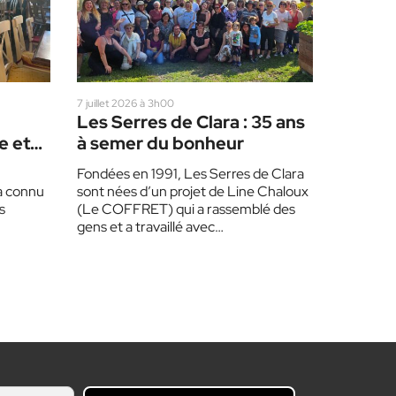
7 juillet 2026 à 3h00
Les Serres de Clara : 35 ans
e et
à semer du bonheur
,
Fondées en 1991, Les Serres de Clara
 a connu
sont nées d’un projet de Line Chaloux
s
(Le COFFRET) qui a rassemblé des
gens et a travaillé avec…