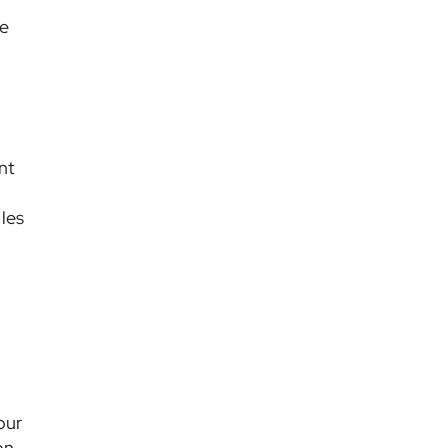
se
nt
 les
our
on