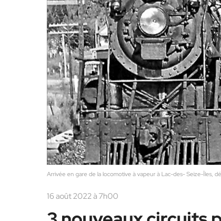
Arrivée en gare de la locomotive à vapeur à Lac-des- Seize-Îles, 
16 août 2022 à 7h00
3 nouveaux circuits 