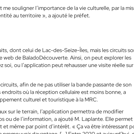
me souligner l’importance de la vie culturelle, par la mi
tité au territoire »
, a ajouté le préfet.
its, dont celui de Lac-des-Seize-Îles, mais les circuits so
ite web de BaladoDécouverte. Ainsi, on peut explorer les
soi, ou l’application peut rehausser une visite réelle sur
circuits, afin de ne pas utiliser la bande passante de son
 endroits où la réception cellulaire est moins bonne, a
ppement culturel et touristique à la MRC.
x sur le terrain, l’application permettra de modifier
s ou de l’information, a ajouté M. Laplante. Elle permet
it et même par point d’intérêt. «
Ça va être intéressant p
 de promouvoir davantage. […] Entre 2020 et aujourd’hui, 