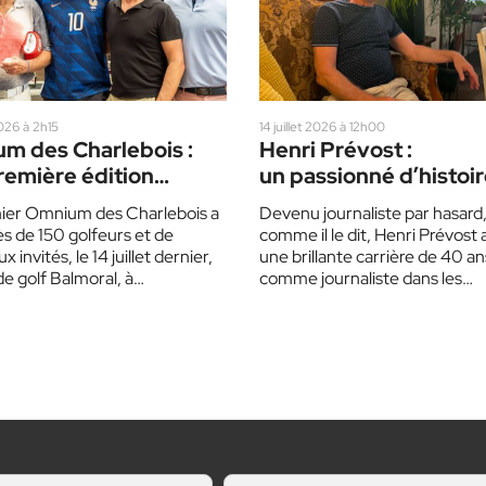
2026 à 2h15
14 juillet 2026 à 12h00
m des Charlebois :
Henri Prévost :
remière édition
un passionné d’histoir
nnée de succès
de musique
ier Omnium des Charlebois a
Devenu journaliste par hasard
ès de 150 golfeurs et de
comme il le dit, Henri Prévost
invités, le 14 juillet dernier,
une brillante carrière de 40 an
de golf Balmoral, à…
comme journaliste dans les
Laurentides à l’Écho…