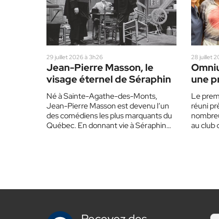
29 juillet 2026 à 3h26
28 juillet 
Jean-Pierre Masson, le
Omniu
visage éternel de Séraphin
une p
couro
Né à Sainte-Agathe-des-Monts,
Le prem
Jean-Pierre Masson est devenu l’un
réuni pr
des comédiens les plus marquants du
nombreux 
Québec. En donnant vie à Séraphin
au club 
Poudrier, il a immortalisé les…
Recevez des