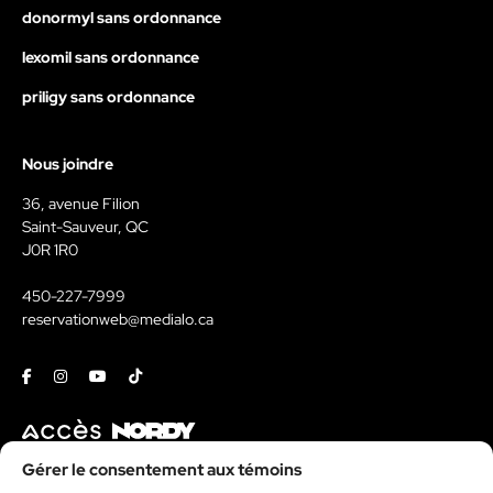
donormyl sans ordonnance
lexomil sans ordonnance
priligy sans ordonnance
Nous joindre
36, avenue Filion
Saint-Sauveur, QC
J0R 1R0
450-227-7999
reservationweb@medialo.ca
Facebook
Instagram
Youtube
Tiktok
Contact
Gérer le consentement aux témoins