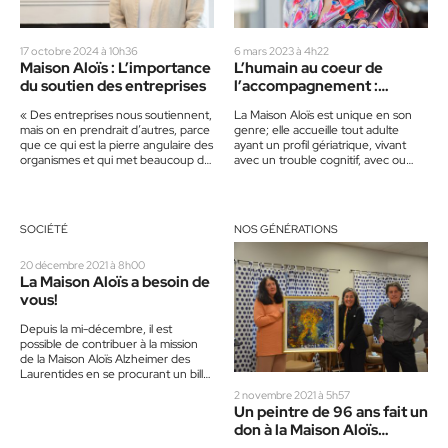
17 octobre 2024 à 10h36
6 mars 2023 à 4h22
Maison Aloïs : L’importance
L’humain au coeur de
du soutien des entreprises
l’accompagnement :
Maison Aloïs
« Des entreprises nous soutiennent,
La Maison Aloïs est unique en son
mais on en prendrait d’autres, parce
genre; elle accueille tout adulte
que ce qui est la pierre angulaire des
ayant un profil gériatrique, vivant
organismes et qui met beaucoup de
avec un trouble cognitif, avec ou
pression…
sans diagnostic,…
SOCIÉTÉ
NOS GÉNÉRATIONS
20 décembre 2021 à 8h00
La Maison Aloïs a besoin de
vous!
Depuis la mi-décembre, il est
possible de contribuer à la mission
de la Maison Aloïs Alzheimer des
Laurentides en se procurant un billet
pour son…
2 novembre 2021 à 5h57
Un peintre de 96 ans fait un
don à la Maison Aloïs
Alzheimer