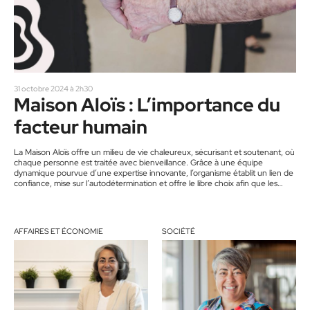
31 octobre 2024 à 2h30
Maison Aloïs : L’importance du
facteur humain
La Maison Aloïs offre un milieu de vie chaleureux, sécurisant et soutenant, où
chaque personne est traitée avec bienveillance. Grâce à une équipe
dynamique pourvue d’une expertise innovante, l’organisme établit un lien de
confiance, mise sur l’autodétermination et offre le libre choix afin que les
participants vivant avec un trouble neurocognitif (TNC) et leurs personnes
proches aidantes bénéficient d’un accompagnement adapté à leurs besoins.
Un seul mot d’ordre : Accompagner pour bien vieillir ensemble. Depuis…
AFFAIRES ET ÉCONOMIE
SOCIÉTÉ