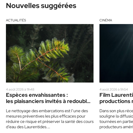
Nouvelles suggérées
ACTUALITÉS
CINÉMA
4 août 2026 à 11h48
4 août 2026 à 9h54
Espèces envahissantes :
Film Laurenti
les plaisanciers invités à redoubler
productions 
de prudence cet été
vedette
Le nettoyage des embarcations est l’une des
Dans son plus réce
mesures préventives les plus efficaces pour
souligne la diffu
réduire ce risque et préserver la santé des cours
tournées en partie 
d’eau des Laurentides.…
producteurs amér