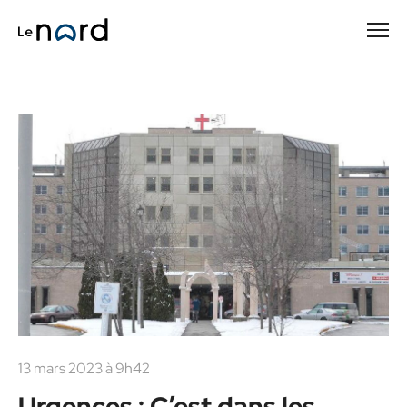
Passer
au
contenu
principal
13 mars 2023 à 9h42
Urgences : C’est dans les