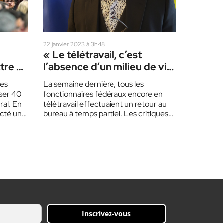
22 janvier 2023 à 3h48
« Le télétravail, c’est
tre en
l’absence d’un milieu de vie
»
les
La semaine dernière, tous les
ser 40
fonctionnaires fédéraux encore en
al. En
télétravail effectuaient un retour au
acté un
bureau à temps partiel. Les critiques
étaient nombreuses : nombre de…
Inscrivez-vous