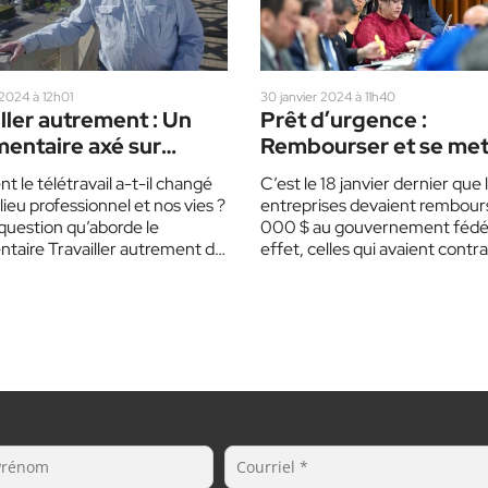
 2024 à 12h01
30 janvier 2024 à 11h40
ller autrement : Un
Prêt d’urgence :
entaire axé sur
Rembourser et se met
avail
situation précaire
le télétravail a-t-il changé
C’est le 18 janvier dernier que 
lieu professionnel et nos vies ?
entreprises devaient rembour
 question qu’aborde le
000 $ au gouvernement fédér
taire Travailler autrement du
effet, celles qui avaient contr
eur Julien Capraro. Celui-ci
prêt d’urgence…