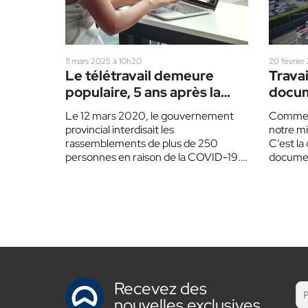
11 mars 2025 à 10h20
20 février
Le télétravail demeure
Travai
populaire, 5 ans après la
docum
pandémie
télétr
Le 12 mars 2020, le gouvernement
Comment 
provincial interdisait les
notre mi
rassemblements de plus de 250
C’est la
personnes en raison de la COVID-19.
documen
Quelques jours plus tard, le…
réalisat
sera…
Recevez des
nouvelles exclusives