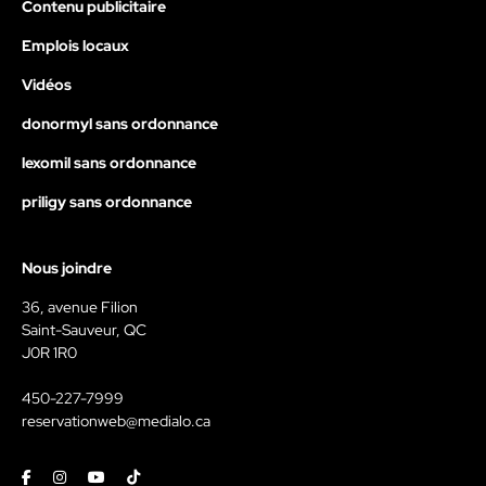
Contenu publicitaire
Emplois locaux
Vidéos
donormyl sans ordonnance
lexomil sans ordonnance
priligy sans ordonnance
Nous joindre
36, avenue Filion
Saint-Sauveur, QC
J0R 1R0
450-227-7999
reservationweb@medialo.ca
Facebook
Instagram
Youtube
Tiktok