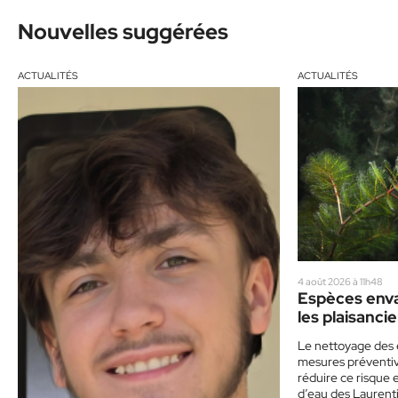
Nouvelles suggérées
ACTUALITÉS
ACTUALITÉS
4 août 2026 à 11h48
Espèces enva
les plaisancie
de prudence
Le nettoyage des 
mesures préventive
réduire ce risque 
d’eau des Laurent