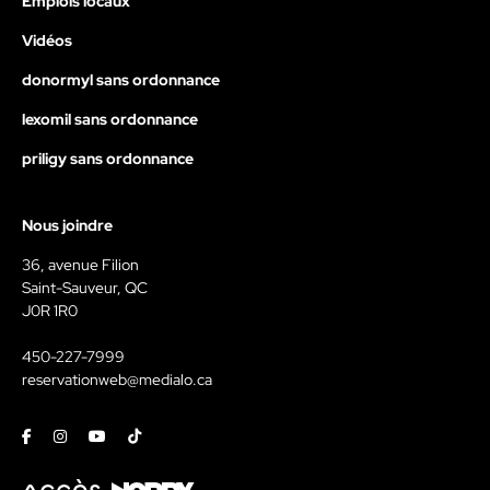
Emplois locaux
Vidéos
donormyl sans ordonnance
lexomil sans ordonnance
priligy sans ordonnance
Nous joindre
36, avenue Filion
Saint-Sauveur, QC
J0R 1R0
450-227-7999
reservationweb@medialo.ca
Facebook
Instagram
Youtube
Tiktok