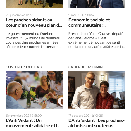
23 juin 2026 à 11h27
9 mai 2026 à 8h57
Les proches aidants au
Économie sociale et
cœur d’un nouveau plan de
communautaire :
393 M$
Félicitations à L’Antr’Aidant
Le gouvernement du Québec
Présenté par Youri Chassin, député
!
investira 393,4 millions de dollars au
de Saint-Jérôme « C’est
cours des cinq prochaines années
extrêmement émouvant de sentir
afin de mieux soutenir les personnes
que la communauté d’affaires de la
proches aidantes, a annoncé…
Rivière-du-Nord est venue mettre la
proche-aidence au…
CONTENU PUBLICITAIRE
CAHIER DE LA SEMAINE
6 novembre 2024 à 5h09
17 octobre 2024 à 10h36
L’Antr’Aidant : Un
L’Antr’aidant : Les proches-
mouvement solidaire et la
aidants sont soutenus
réalité du proche aidant