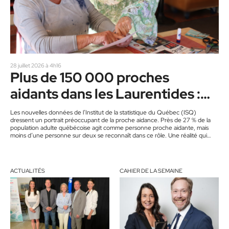
28 juillet 2026 à 4h16
Plus de 150 000 proches
aidants dans les Laurentides :
près d’une personne sur deux se
Les nouvelles données de l’Institut de la statistique du Québec (ISQ)
dressent un portrait préoccupant de la proche aidance. Près de 27 % de la
reconnaît comme telle
population adulte québécoise agit comme personne proche aidante, mais
moins d’une personne sur deux se reconnaît dans ce rôle. Une réalité qui
résonne particulièrement dans les Laurentides, où L’Antr’Aidant observe une
hausse marquée des demandes de soutien depuis trois ans. Si l’on applique
les données de l’ISQ à la population…
ACTUALITÉS
CAHIER DE LA SEMAINE