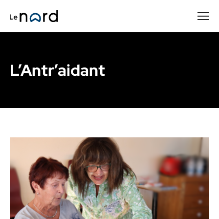
Passer
au
contenu
principal
L’Antr’aidant