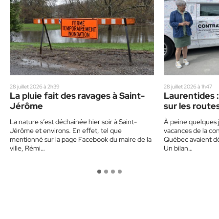
28 juillet 2026 à 2h39
28 juillet 2026 à 1h47
La pluie fait des ravages à Saint-
Laurentides :
Jérôme
sur les route
un corbillard
La nature s’est déchaînée hier soir à Saint-
À peine quelques j
sensibiliser 
Jérôme et environs. En effet, tel que
vacances de la con
mentionné sur la page Facebook du maire de la
Québec avaient déj
ville, Rémi…
Un bilan…