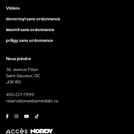
Vidéos
donormyl sans ordonnance
lexomil sans ordonnance
priligy sans ordonnance
Nous joindre
36, avenue Filion
Saint-Sauveur, QC
J0R 1R0
450-227-7999
reservationweb@medialo.ca
Facebook
Instagram
Youtube
Tiktok