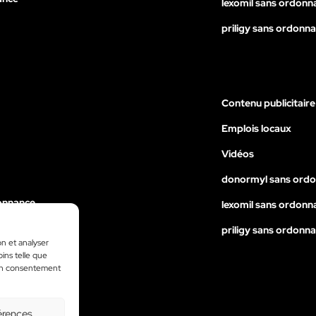
lexomil sans ordonn
priligy sans ordonn
Contenu publicitaire
Emplois locaux
Vidéos
donormyl sans ord
onnance
lexomil sans ordonn
nance
priligy sans ordonn
on et analyser
ance
oins telle que
 son consentement
érences