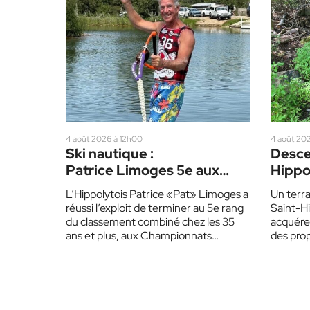
4 août 2026 à 12h00
4 août 20
Ski nautique :
Desce
Patrice Limoges 5e aux
Hippo
Mondiaux de ski nautique
aména
L’Hippolytois Patrice «Pat» Limoges a
Un terra
d’acc
réussi l’exploit de terminer au 5e rang
Saint-Hi
du classement combiné chez les 35
acquére
ans et plus, aux Championnats
des prop
mondiaux de…
mairesse