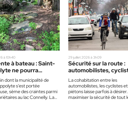
26 à 10h40
29 juillet 2026 à 3h09
nte à bateau : Saint-
Sécurité sur la route :
lyte ne pourra
automobilistes, cyclis
ger une rampe
piétons : le
in dont la municipalité de
La cohabitation entre les
ès avant un an
civisme pour règle d’
ppolyte s’est portée
automobilistes, les cyclistes et
use, sème des craintes parmi
piétons laisse parfois à désirer
riétaires au lac Connelly. La
maximiser la sécurité de tout l
 a toutefois assuré que…
monde sur nos routes…