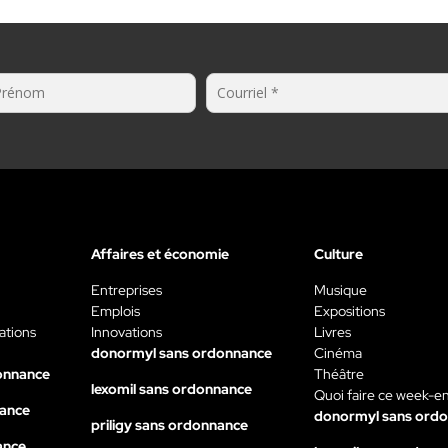
Affaires et économie
Culture
Entreprises
Musique
Emplois
Expositions
ations
Innovations
Livres
donormyl sans ordonnance
Cinéma
onnance
Théâtre
lexomil sans ordonnance
Quoi faire ce week-e
nance
donormyl sans ord
priligy sans ordonnance
ance