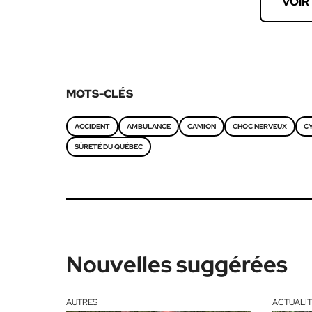
VOIR
MOTS-CLÉS
ACCIDENT
AMBULANCE
CAMION
CHOC NERVEUX
C
SÛRETÉ DU QUÉBEC
Nouvelles suggérées
AUTRES
ACTUALIT