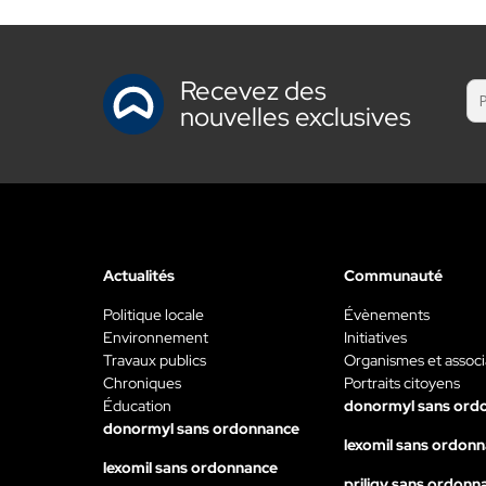
Recevez des
nouvelles exclusives
Actualités
Communauté
Politique locale
Évènements
Environnement
Initiatives
Travaux publics
Organismes et associ
Chroniques
Portraits citoyens
Éducation
donormyl sans ord
donormyl sans ordonnance
lexomil sans ordon
lexomil sans ordonnance
priligy sans ordonn