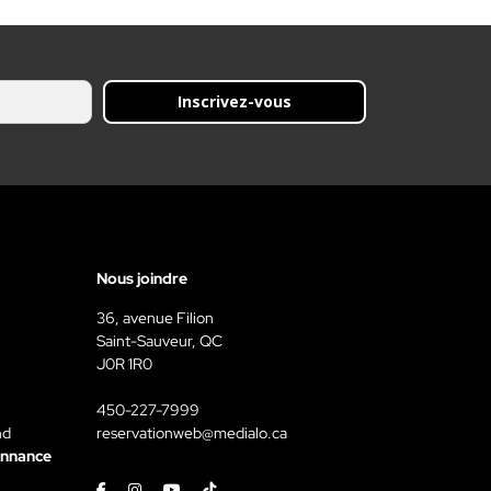
Inscrivez-vous
Nous joindre
36, avenue Filion
Saint-Sauveur, QC
J0R 1R0
450-227-7999
nd
reservationweb@medialo.ca
onnance
Facebook
Instagram
Youtube
Tiktok