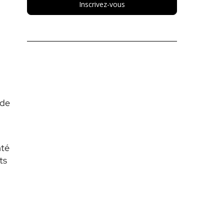
Inscrivez-vous
 de
nté
ts