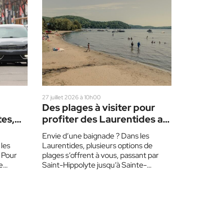
27 juillet 2026 à 10h00
Des plages à visiter pour
tes,
profiter des Laurentides au
maximum
Envie d’une baignade ? Dans les
or
 les
Laurentides, plusieurs options de
. Pour
plages s’offrent à vous, passant par
e
Saint-Hippolyte jusqu’à Sainte-
Agathe-des-Monts. Voici quelques
idées ! Plage Jean-Guy-Caron de
Sainte-Adèle…