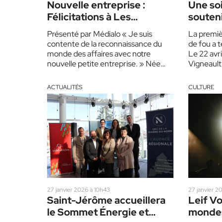
Nouvelle entreprise :
Une soi
Félicitations à Les
souteni
Parsemées !
rêve de
Présenté par Médialo « Je suis
La premiè
contente de la reconnaissance du
de fou a 
monde des affaires avec notre
Le 22 avri
nouvelle petite entreprise. » Née
Vigneault
d’un désir profond de rendre le…
transfor
ACTUALITÉS
CULTURE
27 janvier 2026 à 10h43
27 janvier 2
Saint-Jérôme accueillera
Leif Vo
le Sommet Énergie et
mondes