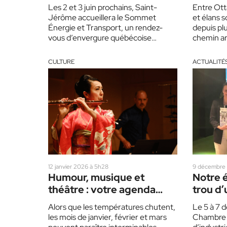
Transport
Les 2 et 3 juin prochains, Saint-
Entre Ott
Jérôme accueillera le Sommet
et élans s
Énergie et Transport, un rendez-
depuis pl
vous d’envergure québécoise
chemin ar
consacré à l’innovation appliquée en
son pass
énergie et en…
CULTURE
ACTUALITÉ
12 janvier 2026 à 5h28
9 décembre 
Humour, musique et
Notre 
théâtre : votre agenda
trou d’
culturel de janvier à mars
Alors que les températures chutent,
Le 5 à 7 d
les mois de janvier, février et mars
Chambre 