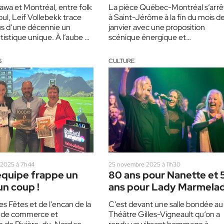
à Saint-Jérôme
awa et Montréal, entre folk
La pièce Québec-Montréal s’arrê
oul, Leif Vollebekk trace
à Saint-Jérôme à la fin du mois d
us d’une décennie un
janvier avec une proposition
tistique unique. À l’aube de
scénique énergique et
age…
rassembleuse, où le plaisir de jou
S
CULTURE
2025 à 7h44
25 novembre 2025 à 11h30
équipe frappe un
80 ans pour Nanette et 
un coup !
ans pour Lady Marmela
es Fêtes et de l’encan de la
C’est devant une salle bondée au
de commerce et
Théâtre Gilles-Vigneault qu‘on a