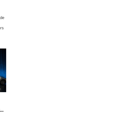
 de
rs
te