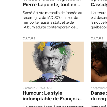
Pierre Lapointe, tout en
Cassidy
sensibilité
vulnéra
Sacré Artiste masculin de l’année au
L’auteure
récent gala de l’ADISQ, en plus de
est déso
remporter aussi la statuette de
la nouvel
l’Album adulte contemporain de
québécois
l’année, Pierre Lapointe…
nouveau s
contraste
CULTURE
CULTURE
7 octobre 2025 à 11h53
4 septembre
Humour : Le style
Danse :
indomptable de François
du corp
Bellefeuille
L’humoriste énervé est de retour sur
Immersif, 