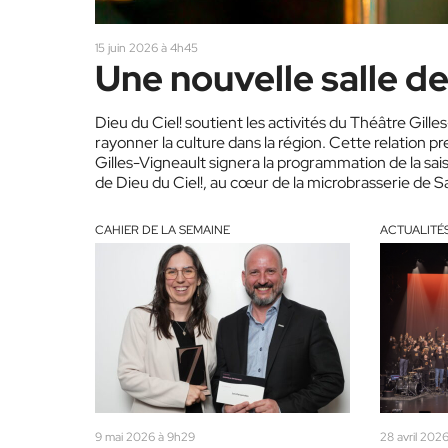
15 juin 2026 à 4h45
Une nouvelle salle de
Dieu du Ciel! soutient les activités du Théâtre Gil
rayonner la culture dans la région. Cette relation p
Gilles-Vigneault signera la programmation de la sai
de Dieu du Ciel!, au cœur de la microbrasserie de
mémorables seront au rendez-vous, où…
CAHIER DE LA SEMAINE
ACTUALITÉ
9 mai 2026 à 9h29
28 avril 2026