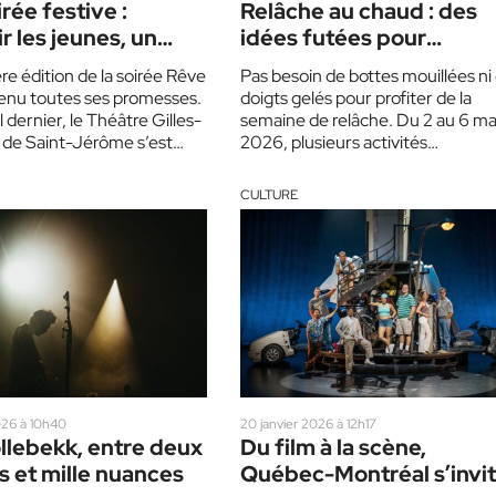
rée festive :
Relâche au chaud : des
r les jeunes, un
idées futées pour
 fou à la fois
s’amuser en famille
re édition de la soirée Rêve
Pas besoin de bottes mouillées ni
tenu toutes ses promesses.
doigts gelés pour profiter de la
l dernier, le Théâtre Gilles-
semaine de relâche. Du 2 au 6 ma
 de Saint-Jérôme s’est
2026, plusieurs activités
mé…
intérieures…
CULTURE
026 à 10h40
20 janvier 2026 à 12h17
llebekk, entre deux
Du film à la scène,
 et mille nuances
Québec-Montréal s’invi