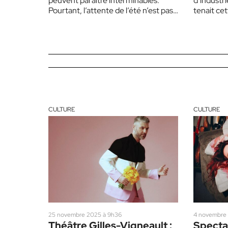
peuvent paraître interminables.
d’industr
Pourtant, l’attente de l’été n’est pas
tenait ce
une raison pour rester…
CULTURE
CULTURE
25 novembre 2025 à 9h36
4 novembre 
Théâtre Gilles-Vigneault :
Specta