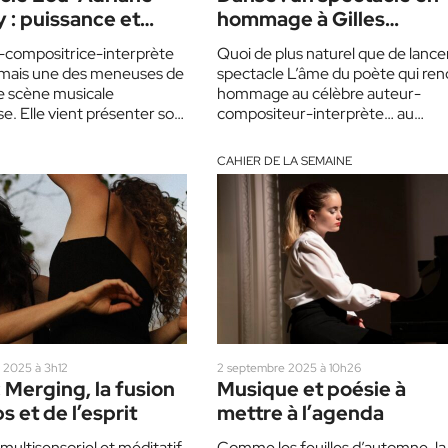
 : puissance et
hommage à Gilles
bilité
Vigneault
-compositrice-interprète
Quoi de plus naturel que de lancer
rmais une des meneuses de
spectacle L’âme du poète qui ren
le scène musicale
hommage au célèbre auteur-
e. Elle vient présenter son
compositeur-interprète… au
pectacle tout en
Théâtre Gilles-Vigneault de Saint
 le 21 novembre à…
Jérôme ! L’âme du…
CAHIER DE LA SEMAINE
 2025 à 3h12
2 septembre 2025 à 10h26
 Merging, la fusion
Musique et poésie à
s et de l’esprit
mettre à l’agenda
multisensoriel et méditatif,
Comme les feuilles d’automne, la