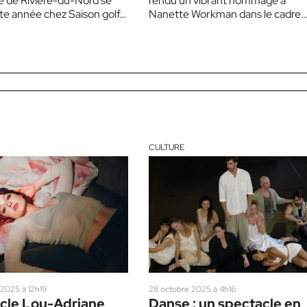
ie de Rivière-du-Nord se
rendu un vibrant hommage à
tte année chez Saison golf…
Nanette Workman dans le cadre
d’un spectacle-bénéfice Nanett
Une soirée pour…
CULTURE
2025 à 12h19
28 octobre 2025 à 4h16
cle Lou-Adriane
Danse : un spectacle en