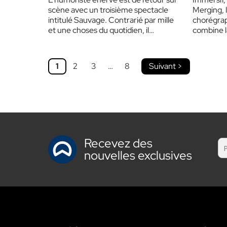
scène avec un troisième spectacle
Merging, l
intitulé Sauvage. Contrarié par mille
chorégra
et une choses du quotidien, il
combine l
entraîne encore une…
poésie. A
diplôme…
1
2
3
…
8
Suivant >
Recevez des
nouvelles exclusives