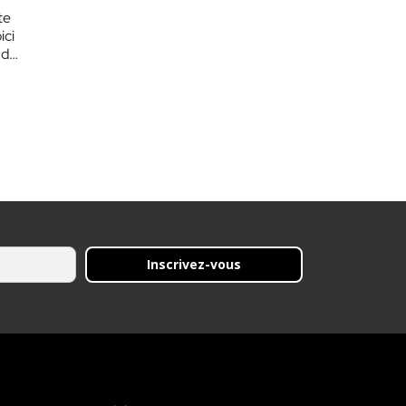
te
ici
 de
Inscrivez-vous