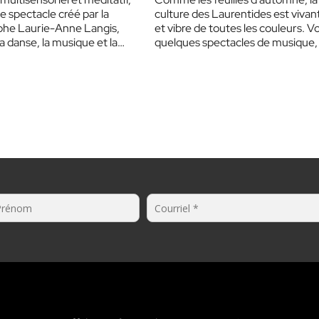
e spectacle créé par la
culture des Laurentides est vivan
phe Laurie-Anne Langis,
et vibre de toutes les couleurs. Vo
a danse, la musique et la
quelques spectacles de musique,
près avoir obtenu un
chanson et de…