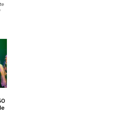
te
e
er…
50
de