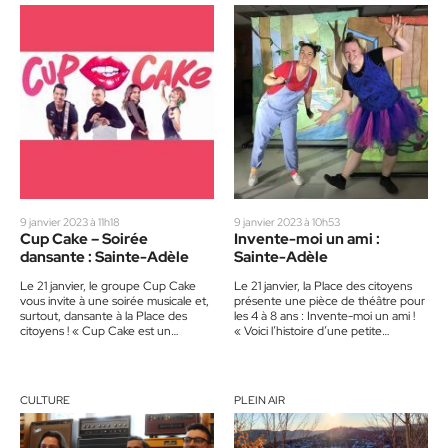
9 janvier 2023 à 11h18
9 janvier 2023 à 10h53
Cup Cake – Soirée
Invente-moi un ami :
dansante : Sainte-Adèle
Sainte-Adèle
Le 21 janvier, le groupe Cup Cake
Le 21 janvier, la Place des citoyens
vous invite à une soirée musicale et,
présente une pièce de théâtre pour
surtout, dansante à la Place des
les 4 à 8 ans : Invente-moi un ami !
citoyens ! « Cup Cake est un…
« Voici l’histoire d’une petite…
CULTURE
PLEIN AIR