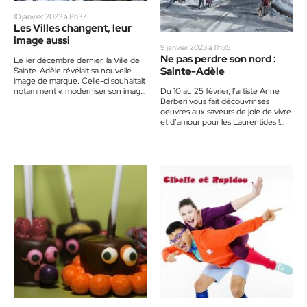
10 janvier 2023 à 8h37
Les Villes changent, leur
image aussi
9 janvier 2023 à 11h35
Ne pas perdre son nord :
Le 1er décembre dernier, la Ville de
Sainte-Adèle
Sainte-Adèle révélait sa nouvelle
image de marque. Celle-ci souhaitait
notamment « moderniser son image
Du 10 au 25 février, l’artiste Anne
afin de refléter plus adéquatement…
Berberi vous fait découvrir ses
oeuvres aux saveurs de joie de vivre
et d’amour pour les Laurentides !
« Peindre…