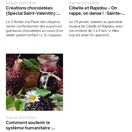
9 janvier 2023 à 11h30
9 janvier 2023 à 11h26
Créations chocolatées
Cibelle et Rapidou – On
(Spécial Saint-Valentin) :
rappe, on danse ! : Sainte-
Sainte-Adèle
Adèle
Le 5 février à la Place des citoyens,
Le 29 janvier, assistez au spectacle
venez confectionner des suçons en
musical de Cibelle et Rapidou avec
guimauve chocolatées au cours d’un
vos enfants de 3 à 9 ans ! « Allez
atelier parent-enfant ! « Tu craques
hop les amis! On apprend…
pour le chocolat!…
9 janvier 2023 à 11h22
Comment soutenir le
système humanitaire :