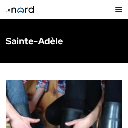
Passer
au
contenu
principal
Sainte-Adèle