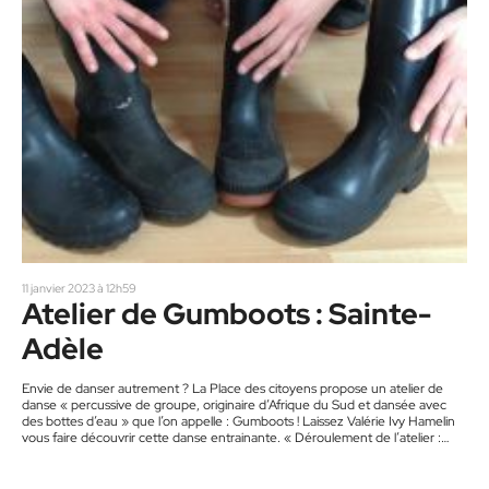
11 janvier 2023 à 12h59
Atelier de Gumboots : Sainte-
Adèle
Envie de danser autrement ? La Place des citoyens propose un atelier de
danse « percussive de groupe, originaire d’Afrique du Sud et dansée avec
des bottes d’eau » que l’on appelle : Gumboots ! Laissez Valérie Ivy Hamelin
vous faire découvrir cette danse entrainante. « Déroulement de l’atelier :
réchauffement, apprentissage des pas de base et de plusieurs petites
séquences de différents styles, et enchaînement des séquences apprises
dans une petite chorégraphie accompagnée d’un chant africain. Bienvenue