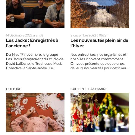
14 décembre 2022 à 8h58
9 décembre 2022 à 11h23
Les Jacks : Enregistrés à
Les nouveautés plein air de
l’ancienne !
l’hiver
Du 14 au 17 novembre, le groupe
Nos entreprises, nos organismes et
Les Jacks s’emparaient du studio de
nos Villes innovent constamment.
David Laflèche, le Treehouse Music
On vous présente quelques-unes
Collective, à Sainte-Adèle. Le
de leurs nouveautés pour cet hiver !
groupe enregistrait quelques…
Des vols Tremblant – Toronto Les…
CULTURE
CAHIER DE LA SEMAINE