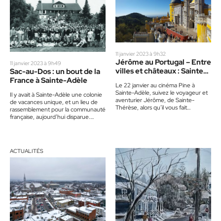
11 janvier 2023 à 9h32
Jérôme au Portugal – Entre
11 janvier 2023 à 9h49
villes et châteaux : Sainte-
Sac-au-Dos : un bout de la
Adèle
France à Sainte-Adèle
Le 22 janvier au cinéma Pine à
Sainte-Adèle, suivez le voyageur et
Il y avait à Sainte-Adèle une colonie
aventurier Jérôme, de Sainte-
de vacances unique, et un lieu de
Thérèse, alors qu’il vous fait
rassemblement pour la communauté
découvrir les paysages magnifiques
française, aujourd’hui disparue.
du…
Après huit ans à…
ACTUALITÉS