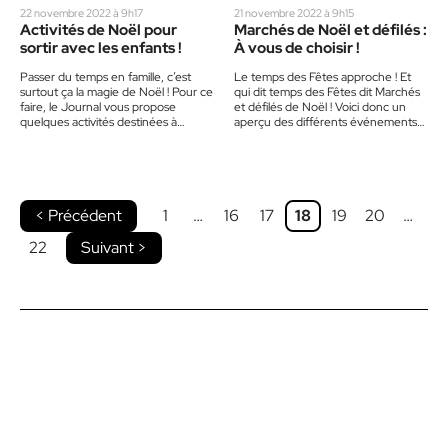
22 novembre 2022 à 9h17
21 novembre 2022 à 9h15
Activités de Noël pour
Marchés de Noël et défilés :
sortir avec les enfants !
À vous de choisir !
Passer du temps en famille, c’est
Le temps des Fêtes approche ! Et
surtout ça la magie de Noël ! Pour ce
qui dit temps des Fêtes dit Marchés
faire, le Journal vous propose
et défilés de Noël ! Voici donc un
quelques activités destinées à
aperçu des différents événements
émerveiller vos…
qui…
< Précédent
1
…
16
17
18
19
20
…
22
Suivant >