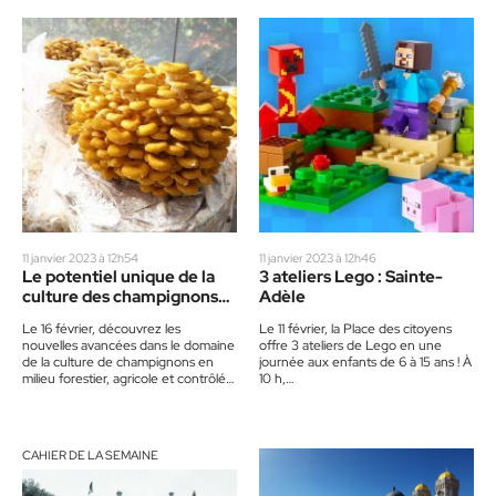
aux débutants…
11 janvier 2023 à 12h54
11 janvier 2023 à 12h46
Le potentiel unique de la
3 ateliers Lego : Sainte-
culture des champignons
Adèle
au Québec : Sainte-Adèle
Le 16 février, découvrez les
Le 11 février, la Place des citoyens
nouvelles avancées dans le domaine
offre 3 ateliers de Lego en une
de la culture de champignons en
journée aux enfants de 6 à 15 ans ! À
milieu forestier, agricole et contrôlé.
10 h,…
« L’agronome Vincent Leblanc
présentera…
CAHIER DE LA SEMAINE