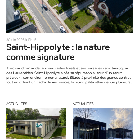
30 juin 2026 à 12h45
Saint-Hippolyte : la nature
comme signature
Avec ses dizaines de lacs, ses vastes forêts et ses paysages caractéristiques
des Laurentides, Saint-Hippolyte a bâti sa réputation autour d’un atout
précieux : son environnement naturel. Située à proximité des grands centres,
tout en offrant un cadre de vie paisible, la municipalité attire depuis plusieurs
années des familles, des villégiateurs et des amateurs de plein air à la
recherche d’un équilibre entre nature et qualité de vie. Un territoire
d’exception Saint-Hippolyte se distingue par…
ACTUALITÉS
ACTUALITÉS