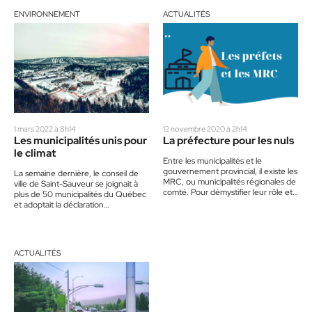
ENVIRONNEMENT
ACTUALITÉS
1 mars 2022 à 8h14
12 novembre 2020 à 2h14
Les municipalités unis pour
La préfecture pour les nuls
le climat
Entre les municipalités et le
gouvernement provincial, il existe les
La semaine dernière, le conseil de
MRC, ou municipalités régionales de
ville de Saint-Sauveur se joignait à
comté. Pour démystifier leur rôle et
plus de 50 municipalités du Québec
leurs responsabilités, nous nous…
et adoptait la déclaration
d’engagement « Unis pour…
ACTUALITÉS