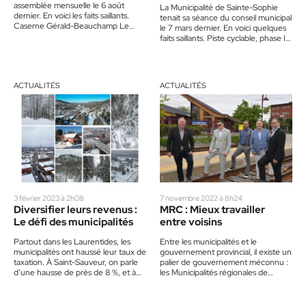
assemblée mensuelle le 6 août
La Municipalité de Sainte-Sophie
dernier. En voici les faits saillants.
tenait sa séance du conseil municipal
Caserne Gérald-Beauchamp Le
le 7 mars dernier. En voici quelques
conseil de ville a adopté…
faits saillants. Piste cyclable, phase II
La Municipalité…
ACTUALITÉS
ACTUALITÉS
3 février 2023 à 2h08
7 novembre 2022 à 8h24
Diversifier leurs revenus :
MRC : Mieux travailler
Le défi des municipalités
entre voisins
Partout dans les Laurentides, les
Entre les municipalités et le
municipalités ont haussé leur taux de
gouvernement provincial, il existe un
taxation. À Saint-Sauveur, on parle
palier de gouvernement méconnu :
d’une hausse de près de 8 %, et à…
les Municipalités régionales de
comté, ou MRC. En réunissant les…