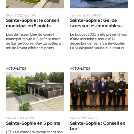
19 août 2025 à 9h24
7 janvier 2025 à 4h30
Sainte-Sophie : le conseil
Sainte-Sophie : Gel de
municipal en 5 points
taxes sur les immeubles
résidentiels
Lors de l’assemblée du conseil
Le budget 2025 a été présenté lors
municipal, tenue le 5 août, le maire
d’une assemblée tenue le 10
de Sainte-Sophie, Guy Lamothe, a
décembre dernier à Sainte-Sophie.
mis de l’avant différents points.
La Municipalité voulait que celui-ci
Récents problèmes à…
reflète l’engagement envers une…
ACTUALITÉS
ACTUALITÉS
13 août 2024 à 11h19
13 mars 2023 à 4h16
Sainte-Sophie en 5 points
Sainte-Sophie : Conseil en
bref
(F.P.) Le conseil municipal tenait son