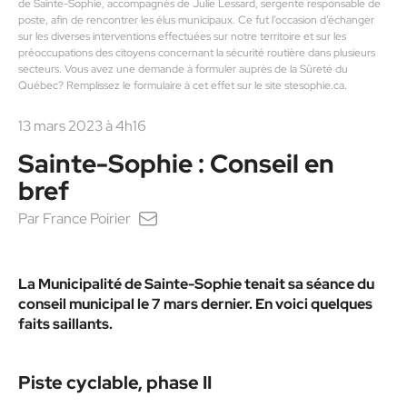
de Sainte-Sophie, accompagnés de Julie Lessard, sergente responsable de
poste, afin de rencontrer les élus municipaux. Ce fut l’occasion d’échanger
sur les diverses interventions effectuées sur notre territoire et sur les
préoccupations des citoyens concernant la sécurité routière dans plusieurs
secteurs. Vous avez une demande à formuler auprès de la Sûreté du
Québec? Remplissez le formulaire à cet effet sur le site stesophie.ca.
13 mars 2023 à 4h16
Sainte-Sophie : Conseil en
bref
Par
France Poirier
La Municipalité de Sainte-Sophie tenait sa séance du
conseil municipal le 7 mars dernier. En voici quelques
faits saillants.
Piste cyclable, phase II