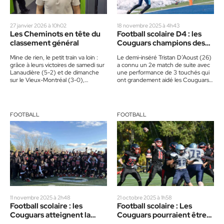
27 janvier 2026 à 10h02
18 novembre 2025 à 4h43
Les Cheminots en tête du
Football scolaire D4 : les
classement général
Couguars champions des
séries de la région
Mine de rien, le petit train va loin :
Le demi-inséré Tristan D’Aoust (26)
Laurentides-Lanaudière
grâce à leurs victoires de samedi sur
a connu un 2e match de suite avec
Lanaudière (5-2) et de dimanche
une performance de 3 touchés qui
sur le Vieux-Montréal (3-0),…
ont grandement aidé les Couguars
de…
FOOTBALL
FOOTBALL
11 novembre 2025 à 2h48
21 octobre 2025 à 1h58
Football scolaire : les
Football scolaire : Les
Couguars atteignent la
Couguars pourraient être
grande finale D4
couronnés champions à la