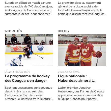
Surpris en début de match par une
La première place au classement
dernière rencontre
avance rapide de 7-0 des Carcajous,
général de la Ligue scolaire de
les Couguars de Cap-Jeunesse ont
football D4 sera à l’enjeu lors de la
surmonté le déficit, pour finalement
partie que disputeront les Couguars
éliminer A.-N.…
de…
ACTUALITÉS
HOCKEY
25 août 2025 à 4h54
2 juin 2025 à 10h50
Le programme de hockey
Ligue nationale :
des Couguars en danger
Huberdeau aimerait
participer aux Olympiques
Sept joueurs scolaires sont devenus
L’ailier jérômien Jonathan
des « itinérants » au sein des
Huberdeau, des Flames de Calgary,
Couguars de Cap-Jeunesse
apprécierait recevoir une invitation
juvéniles D1, après s’être vus refuser
d’Équipe Canada pour porter
l’admission pour y compléter leur
l’unifolié aux Jeux olympiques
5e…
d’hiver de février 2026, à…