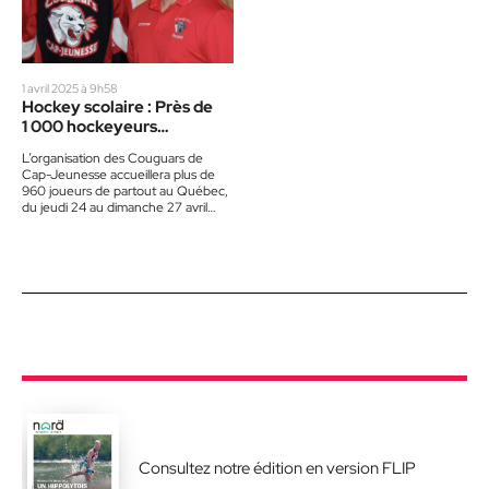
1 avril 2025 à 9h58
Hockey scolaire : Près de
1 000 hockeyeurs
rivaliseront au
L’organisation des Couguars de
Championnat provincial D1
Cap-Jeunesse accueillera plus de
960 joueurs de partout au Québec,
du jeudi 24 au dimanche 27 avril
prochains à Saint-Jérôme et…
Consultez notre édition en version FLIP