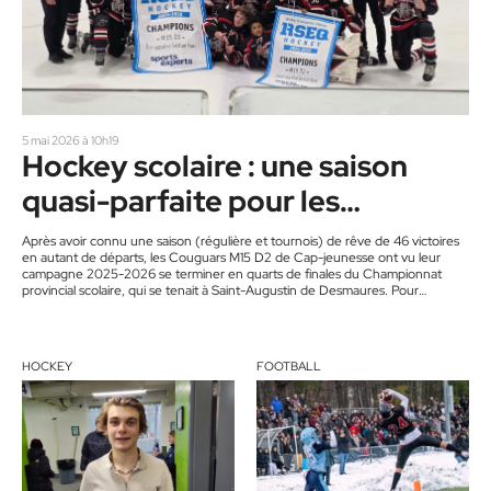
5 mai 2026 à 10h19
Hockey scolaire : une saison
quasi-parfaite pour les
Couguars M15 D2
Après avoir connu une saison (régulière et tournois) de rêve de 46 victoires
en autant de départs, les Couguars M15 D2 de Cap-jeunesse ont vu leur
campagne 2025-2026 se terminer en quarts de finales du Championnat
provincial scolaire, qui se tenait à Saint-Augustin de Desmaures. Pour
l’occasion, la ville en banlieue de Québec accueillait les seize meilleures
formations benjamines de la province. Avec leur impressionnant dossier, les
patineurs du secteur Saint-Antoine avaient l’étiquette d’équipe à…
HOCKEY
FOOTBALL