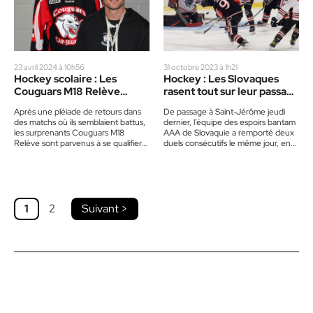
23 avril 2024 à 10h56
31 octobre 2023 à 1h21
Hockey scolaire : Les
Hockey : Les Slovaques
Couguars M18 Relève
rasent tout sur leur passage
atteignent le Championnat
à Saint-Jérôme
Après une pléiade de retours dans
De passage à Saint-Jérôme jeudi
provincial
des matchs où ils semblaient battus,
dernier, l’équipe des espoirs bantam
les surprenants Couguars M18
AAA de Slovaquie a remporté deux
Relève sont parvenus à se qualifier
duels consécutifs le même jour, en
pour le Championnat…
disposant des Sélects…
1
2
Suivant >