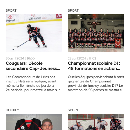
SPORT
SPORT
30 avril 2024 à 9h50
23 avril 2024 à 11h03
Couguars : L’école
Championnat scolaire D1 :
secondaire Cap-Jeunesse
48 formations en action
médaillée d’argent aux
dès jeudi à Saint-Jérôme
Les Commandeurs de Lévis ont
Quelles équipes parviendront à sortir
provinciaux M18 D1
et à Sainte-Adèle
inscrit 3 filets sans réplique, avant
gagnantes du Championnat
même la 6e minute de jeu de la
provincial de hockey scolaire D1 ? Le
2e période, pour mettre la main sur…
marathon de 93 parties se mettra en
branle dès ce jeudi…
HOCKEY
SPORT