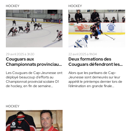
HOCKEY
HOCKEY
29 avril 2025 à 3h30
22 avril 2025 à 11h04
Couguars aux
Deux formations des
Championnats provinciaux:
Couguars défendront les
Trois petits tours et puis
honneurs locaux
Les Couguars de Cap-Jeunesse ont
Alors que les partisans de Cap-
s’en vont !
déployé beaucoup d’efforts au
Jeunesse sont demeurés sur leur
Championnat provincial scolaire D1
appétit le printemps dernier lors de
de hockey, en fin de semaine
l’élimination en grande finale
dernière à Saint-Jérôme, mais les
provinciale des Couguars dans la…
deux…
HOCKEY