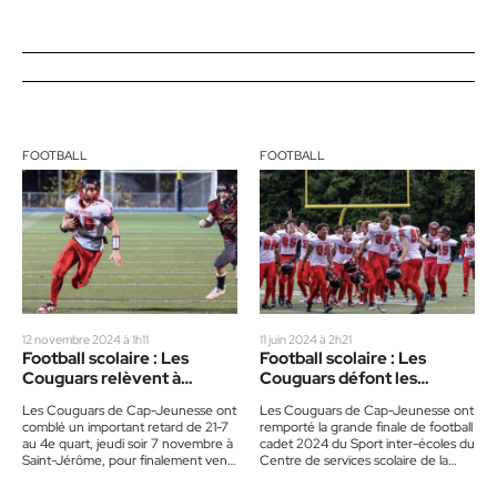
FOOTBALL
FOOTBALL
12 novembre 2024 à 1h11
11 juin 2024 à 2h21
Football scolaire : Les
Football scolaire : Les
Couguars relèvent à
Couguars défont les
nouveau le défi des
Géants en finale cadet
Les Couguars de Cap-Jeunesse ont
Les Couguars de Cap-Jeunesse ont
champions
comblé un important retard de 21-7
remporté la grande finale de football
au 4e quart, jeudi soir 7 novembre à
cadet 2024 du Sport inter-écoles du
Saint-Jérôme, pour finalement venir
Centre de services scolaire de la
à bout…
Rivière-du-Nord (CSSRDN),…