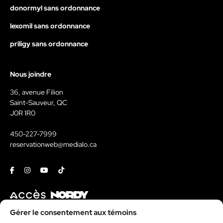
donormyl sans ordonnance
lexomil sans ordonnance
priligy sans ordonnance
Nous joindre
36, avenue Filion
Saint-Sauveur, QC
J0R 1R0
450-227-7999
reservationweb@medialo.ca
Facebook
Instagram
Youtube
Tiktok
Contact
Gérer le consentement aux témoins