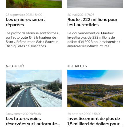
28 septembre 2021 à 5h00
20 avril 2021 à 7h26
Les ornières seront
Route : 222 millions pour
réparées
les Laurentides
De profonds sillons se sont formés
Le gouvernement du Québec
sur l’autoroute 15, à la hauteur de
investira plus de 222 millions de
Saint-Jérôme et de Saint-Sauveur.
dollars d’ici 2023 pour maintenir et
Bien qu’elles ne soient pas
améliorer les infrastructures
dangereuses pour les…
routières de la région des
Laurentides.…
ACTUALITÉS
ACTUALITÉS
3 novembre 2020 à 6h38
29 octobre 2020 à 5h09
Les futures voies
Investissement de plus de
réservées sur l’autoroute
1,5 milliard de dollars pour
15 suscitent du scepticisme
l’autoroute 15