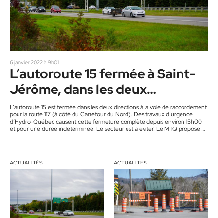
6 janvier 2022 à 9h01
L’autoroute 15 fermée à Saint-
Jérôme, dans les deux
directions
L’autoroute 15 est fermée dans les deux directions à la voie de raccordement
pour la route 117 (à côté du Carrefour du Nord). Des travaux d’urgence
d’Hydro-Québec causent cette fermeture complète depuis environ 15h00
et pour une durée indéterminée. Le secteur est à éviter. Le MTQ propose de
prendre la route 117 comme détour, mais rappelle que les véhicules lourds ne
peuvent pas circuler sur le pont Shaw, à Prévost.
ACTUALITÉS
ACTUALITÉS