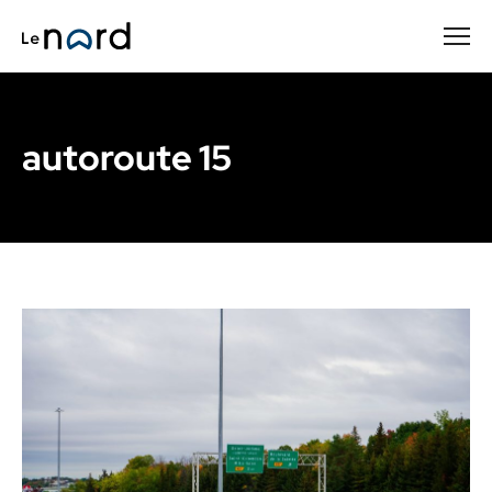
Passer
au
contenu
principal
autoroute 15