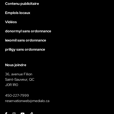
Contenu publicitaire
Emplois locaux
Vidéos
donormyl sans ordonnance
lexomil sans ordonnance
priligy sans ordonnance
Nous joindre
36, avenue Filion
Saint-Sauveur, QC
J0R 1R0
450-227-7999
reservationweb@medialo.ca
Facebook
Instagram
Youtube
Tiktok