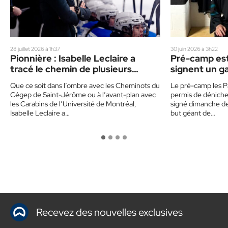
28 juillet 2026 à 1h37
30 juin 2026 à 3h22
Pionnière : Isabelle Leclaire a
Pré-camp esti
tracé le chemin de plusieurs
signent un g
hockeyeuses québécoises
géant
Que ce soit dans l’ombre avec les Cheminots du
Le pré-camp les P
Cégep de Saint-Jérôme ou à l’avant-plan avec
permis de dénicher
les Carabins de l’Université de Montréal,
signé dimanche der
Isabelle Leclaire a…
but géant de…
Recevez des nouvelles exclusives