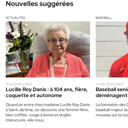
Nouvelles suggérées
ACTUALITÉS
BASEBALL
19 mai 2026 à 10h12
31 mars 2026 à 10h12
Lucille Roy Danis : à 104 ans, fière,
Baseball seni
coquette et autonome
déménagent 
saison 2026
Quand on entre chez madame Lucille Roy Danis
La formation des C
à Saint-Jérôme, on découvre une femme fière,
baseball majeur d
bien coiffée, rouge à lèvres et ongles
nouveau sur la rout
manucurés, elle nous…