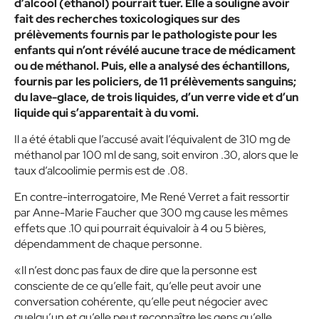
d’alcool (éthanol) pourrait tuer. Elle a souligné avoir
fait des recherches toxicologiques sur des
prélèvements fournis par le pathologiste pour les
enfants qui n’ont révélé aucune trace de médicament
ou de méthanol. Puis, elle a analysé des échantillons,
fournis par les policiers, de 11 prélèvements sanguins;
du lave-glace, de trois liquides, d’un verre vide et d’un
liquide qui s’apparentait à du vomi.
Il a été établi que l’accusé avait l’équivalent de 310 mg de
méthanol par 100 ml de sang, soit environ .30, alors que le
taux d’alcoolimie permis est de .08.
En contre-interrogatoire, Me René Verret a fait ressortir
par Anne-Marie Faucher que 300 mg cause les mêmes
effets que .10 qui pourrait équivaloir à 4 ou 5 bières,
dépendamment de chaque personne.
«Il n’est donc pas faux de dire que la personne est
consciente de ce qu’elle fait, qu’elle peut avoir une
conversation cohérente, qu’elle peut négocier avec
quelqu’un et qu’elle peut reconnaître les gens qu’elle