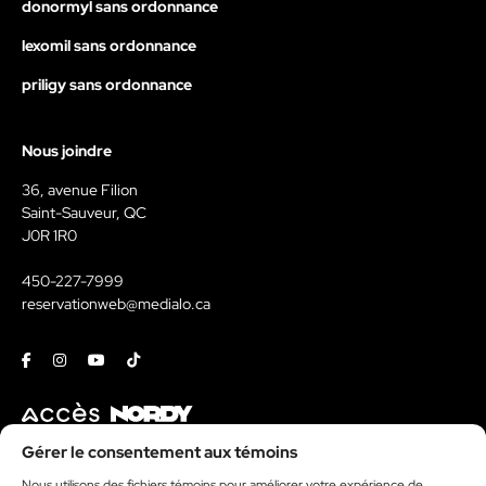
donormyl sans ordonnance
lexomil sans ordonnance
priligy sans ordonnance
Nous joindre
36, avenue Filion
Saint-Sauveur, QC
J0R 1R0
450-227-7999
reservationweb@medialo.ca
Facebook
Instagram
Youtube
Tiktok
Contact
Gérer le consentement aux témoins
Kit média
Nous utilisons des fichiers témoins pour améliorer votre expérience de