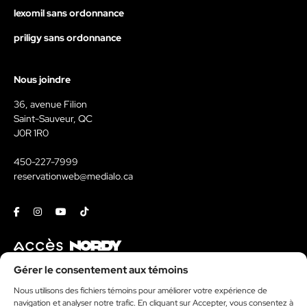
lexomil sans ordonnance
priligy sans ordonnance
Nous joindre
36, avenue Filion
Saint-Sauveur, QC
J0R 1R0
450-227-7999
reservationweb@medialo.ca
Facebook
Instagram
Youtube
Tiktok
Contact
Gérer le consentement aux témoins
Nous utilisons des fichiers témoins pour améliorer votre expérience de
Kit média
navigation et analyser notre trafic. En cliquant sur Accepter, vous consentez à
Politique de témoins