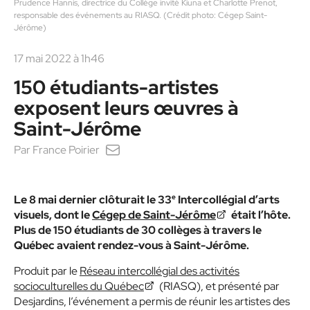
Prudence Hannis, directrice du Collège invité Kiuna et Charlotte Prenot,
responsable des événements au RIASQ. (Crédit photo: Cégep Saint-
Jérôme)
17 mai 2022 à 1h46
150 étudiants-artistes
exposent leurs œuvres à
Saint-Jérôme
Par
France Poirier
e
Le 8 mai dernier clôturait le 33
Intercollégial d’arts
visuels, dont le
Cégep de Saint-Jérôme
était l’hôte.
Plus de 150 étudiants de 30 collèges à travers le
Québec avaient rendez-vous à Saint-Jérôme.
Produit par le
Réseau intercollégial des activités
socioculturelles du Québec
(RIASQ), et présenté par
Desjardins, l’événement a permis de réunir les artistes des