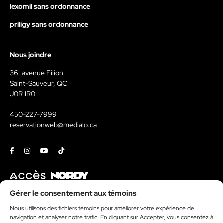
lexomil sans ordonnance
priligy sans ordonnance
Nous joindre
36, avenue Filion
Saint-Sauveur, QC
J0R 1R0
450-227-7999
reservationweb@medialo.ca
Facebook
Instagram
Youtube
Tiktok
Contact
Gérer le consentement aux témoins
Nous utilisons des fichiers témoins pour améliorer votre expérience de
Kit média
navigation et analyser notre trafic. En cliquant sur Accepter, vous consentez à
Politique de témoins