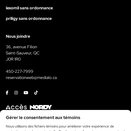
lexomil sans ordonnance
priligy sans ordonnance
Nous joindre
36, avenue Filion
Saint-Sauveur, QC
J0R 1R0
450-227-7999
reservationweb@medialo.ca
Facebook
Instagram
Youtube
Tiktok
Contact
Gérer le consentement aux témoins
Nous utilisons des fichiers témoins pour améliorer votre expérience de
Kit média