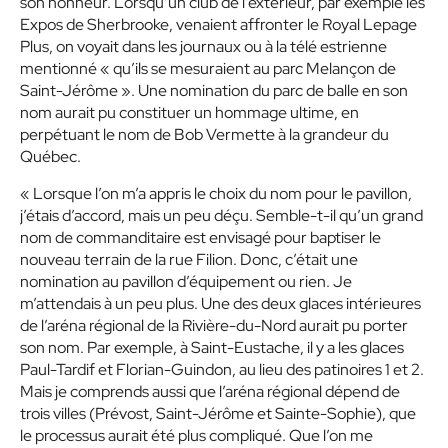
son honneur. Lorsqu’un club de l’extérieur, par exemple les
Expos de Sherbrooke, venaient affronter le Royal Lepage
Plus, on voyait dans les journaux ou à la télé estrienne
mentionné « qu’ils se mesuraient au parc Melançon de
Saint-Jérôme ». Une nomination du parc de balle en son
nom aurait pu constituer un hommage ultime, en
perpétuant le nom de Bob Vermette à la grandeur du
Québec.
« Lorsque l’on m’a appris le choix du nom pour le pavillon,
j’étais d’accord, mais un peu déçu. Semble-t-il qu’un grand
nom de commanditaire est envisagé pour baptiser le
nouveau terrain de la rue Filion. Donc, c’était une
nomination au pavillon d’équipement ou rien. Je
m’attendais à un peu plus. Une des deux glaces intérieures
de l’aréna régional de la Rivière-du-Nord aurait pu porter
son nom. Par exemple, à Saint-Eustache, il y a les glaces
Paul-Tardif et Florian-Guindon, au lieu des patinoires 1 et 2.
Mais je comprends aussi que l’aréna régional dépend de
trois villes (Prévost, Saint-Jérôme et Sainte-Sophie), que
le processus aurait été plus compliqué. Que l’on me