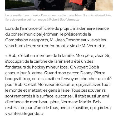
Le conseiller Jean Junior Desormeaux et le maire Marc Bourcier étaient très
fiers de rendre cet hommage à Robert Bob Vermette.
Lors de l’annonce officielle du projet, à la dernière séance
du conseil municipal jérômien, le président de la
Commission des sports, M. Jean Désormeaux, avait les
yeux humides en se remémorant la vie de M. Vermette.
« Bob, c’était un membre de la famille. Mon père, Jean Sr,
s’occupait de la cantine de l’aréna et a été un des
fondateurs du hockey mineur local. On voyait Bob à
chaque jour à l’aréna. Quand mon garçon Danny-Pierre
bougeait trop, on le calmait en l’envoyant chercher un café
pour Bob. C’était Monsieur Sociabilité, qui jasait avec tout
le monde et mettait les gens à l’aise. Tous ces souvenirs
sont remontés à la surface, au conseil. Il était aussi un ami
d’enfance de mon beau-père, Normand Martin. Bob
restera toujours l’ami de tous, avec ce pavillon, qui gardera
vivante sa légende. »