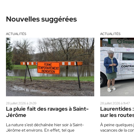
Nouvelles suggérées
ACTUALITÉS
ACTUALITÉS
28 juillet 2026 à 2h39
28 juillet 2026 à 1h47
La pluie fait des ravages à Saint-
Laurentides :
Jérôme
sur les route
un corbillard
La nature s’est déchaînée hier soir à Saint-
À peine quelques j
sensibiliser 
Jérôme et environs. En effet, tel que
vacances de la con