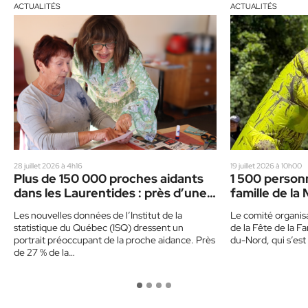
ACTUALITÉS
ACTUALITÉS
28 juillet 2026 à 4h16
19 juillet 2026 à 10h00
Plus de 150 000 proches aidants
1 500 personn
dans les Laurentides : près d’une
famille de l
personne sur deux se reconnaît
Les nouvelles données de l’Institut de la
Le comité organisa
comme telle
statistique du Québec (ISQ) dressent un
de la Fête de la F
portrait préoccupant de la proche aidance. Près
du-Nord, qui s’est
de 27 % de la…