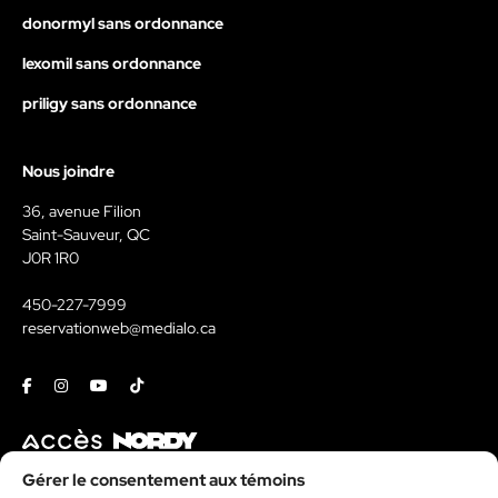
donormyl sans ordonnance
lexomil sans ordonnance
priligy sans ordonnance
Nous joindre
36, avenue Filion
Saint-Sauveur, QC
J0R 1R0
450-227-7999
reservationweb@medialo.ca
Facebook
Instagram
Youtube
Tiktok
Contact
Gérer le consentement aux témoins