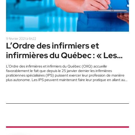
9 février 2021 à 6h22
L’Ordre des infirmiers et
infirmières du Québec : « Les
patients sont les grands
L’Ordre des infirmières et infirmiers du Québec (OIIQ) accueille
favorablement le fait que depuis le 25 janvier dernier les infirmières
gagnants »
praticiennes spécialisées (IPS) puissent exercer leur profession de manière
plus autonome. Les IPS peuvent maintenant faire leur pratique en allant au
bout de ce qu’elles peuvent faire avec les qualifications qu’elles ont acquises.
« Nous avons eu de nombreux échanges avec le Collège des Médecins du
Québec et avec la ministre Danielle McCann », a expliqué le…