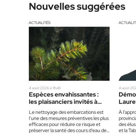
Nouvelles suggérées
ACTUALITÉS
ACTUALIT
4 août 2026 à 11h48
4 août 202
Espèces envahissantes :
Démog
les plaisanciers invités à
Lauren
redoubler de prudence cet
partis
Le nettoyage des embarcations est
À l’appr
été
l’une des mesures préventives les plus
provinci
efficaces pour réduire ce risque et
des élus
préserver la santé des cours d’eau des
et la Ta