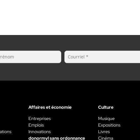
…
le gouvernement du Québec,
Affaires et économie
Culture
Entreprises
Musique
Emplois
Expositions
ations
Innovations
Livres
donormyl sans ordonnance
Cinéma