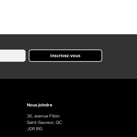
…
mairesse a toutefois assuré que…
Inscrivez-vous
Nous joindre
36, avenue Filion
Saint-Sauveur, QC
J0R 1R0