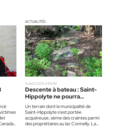
ACTUALITÉS
4 août 2026 à 10h40
3
Descente à bateau : Saint-
Hippolyte ne pourra
2
aménager une rampe
ncé
Un terrain dont la municipalité de
d’accès avant un an
victimes
Saint-Hippolyte s’est portée
let
acquéreuse, sème des craintes parmi
Canada,
des propriétaires au lac Connelly. La