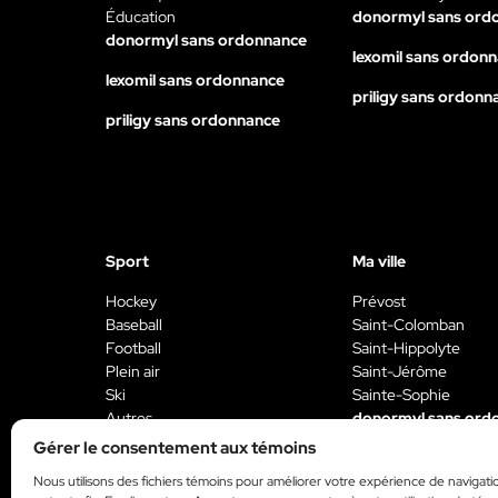
Éducation
donormyl sans ord
donormyl sans ordonnance
lexomil sans ordon
lexomil sans ordonnance
priligy sans ordonn
priligy sans ordonnance
Sport
Ma ville
Hockey
Prévost
Baseball
Saint-Colomban
Football
Saint-Hippolyte
Plein air
Saint-Jérôme
Ski
Sainte-Sophie
Autres
donormyl sans ord
donormyl sans ordonnance
Gérer le consentement aux témoins
lexomil sans ordon
lexomil sans ordonnance
Nous utilisons des fichiers témoins pour améliorer votre expérience de navigati
priligy sans ordonn