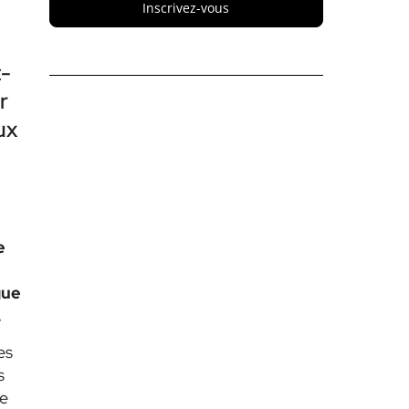
Inscrivez-vous
t-
r
ux
e
gue
.
es
s
se