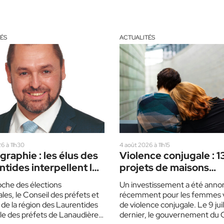
ÉS
ACTUALITÉS
6 à 11h30
4 août 2026 à 11h15
raphie : les élus des
Violence conjugale : 1
tides interpellent les
projets de maisons
 politiques
d’hébergement, dont 
oche des élections
Un investissement a été anno
dans les Laurentides
ales, le Conseil des préfets et
récemment pour les femmes 
 de la région des Laurentides
de violence conjugale. Le 9 juil
ble des préfets de Lanaudière
dernier, le gouvernement du 