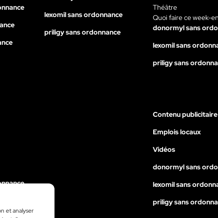
onnance
Théâtre
lexomil sans ordonnance
Quoi faire ce week-e
nance
donormyl sans ord
priligy sans ordonnance
ance
lexomil sans ordonn
priligy sans ordonn
Contenu publicitaire
Emplois locaux
Vidéos
donormyl sans ord
onnance
lexomil sans ordonn
nance
priligy sans ordonn
on et analyser
ance