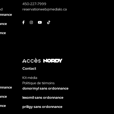
450-227-7999
nd
reservationweb@medialo.ca
onnance
Facebook
Instagram
Youtube
Tiktok
ance
ance
Contact
Kit média
Politique de témoins
onnance
donormyl sans ordonnance
ance
lexomil sans ordonnance
ance
priligy sans ordonnance