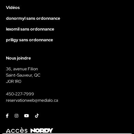
Vidéos
donormyl sans ordonnance
lexomil sans ordonnance
priligy sans ordonnance
Nous joindre
36, avenue Filion
Saint-Sauveur, QC
J0R 1R0
450-227-7999
reservationweb@medialo.ca
Facebook
Instagram
Youtube
Tiktok