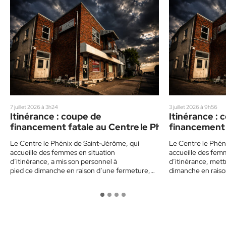
7 juillet 2026 à 3h24
3 juillet 2026 à 9h56
Itinérance : coupe de
Itinérance : 
financement fatale au Centre le Phénix
financement 
Le Centre le Phénix de Saint-Jérôme, qui
Le Centre le Phén
accueille des femmes en situation
accueille des fem
d’itinérance, a mis son personnel à
d’itinérance, mett
pied ce dimanche en raison d’une fermeture,
dimanche en raiso
faute d’un financement amputé par Santé
d’un financement
Québec Laurentides (SQL). La majorité…