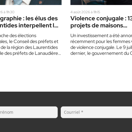
6 à 11h30
4 août 2026 à 11h15
raphie : les élus des
Violence conjugale : 1
tides interpellent les
projets de maisons
 politiques
d’hébergement, dont 
oche des élections
Un investissement a été anno
dans les Laurentides
ales, le Conseil des préfets et
récemment pour les femmes 
 de la région des Laurentides
de violence conjugale. Le 9 juil
ble des préfets de Lanaudière
dernier, le gouvernement du 
…
le gouvernement du Québec,