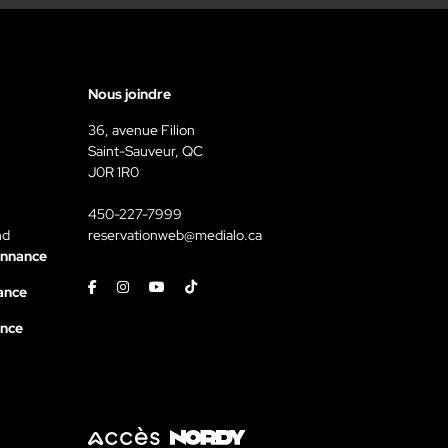
Nous joindre
36, avenue Filion
Saint-Sauveur, QC
J0R 1R0
450-227-7999
nd
reservationweb@medialo.ca
onnance
Facebook
Instagram
Youtube
Tiktok
ance
ance