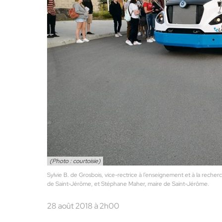
(Photo : courtoisie)
Sylvie B. de Grosbois, vice-rectrice à l’enseignement et à la rech
de Saint-Jérôme, et Stéphane Maher, maire de Saint-Jérôme.
28 août 2018 à 2h00