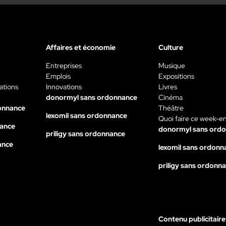
Affaires et économie
Culture
Entreprises
Musique
Emplois
Expositions
ations
Innovations
Livres
donormyl sans ordonnance
Cinéma
onnance
Théâtre
lexomil sans ordonnance
Quoi faire ce week-e
nance
donormyl sans ord
priligy sans ordonnance
ance
lexomil sans ordonn
priligy sans ordonn
Contenu publicitaire