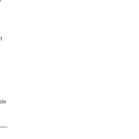
t
 de