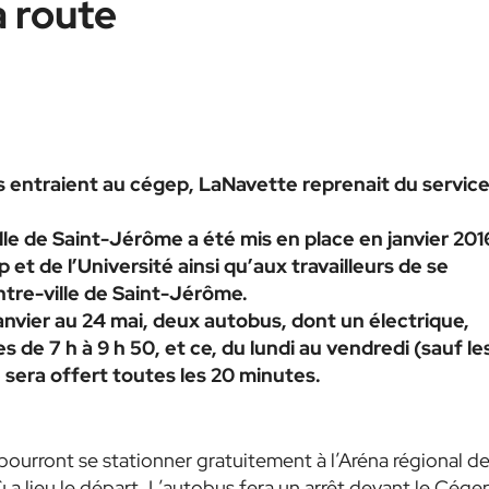
a route
ts entraient au cégep, LaNavette reprenait du servic
lle de Saint-Jérôme a été mis en place en janvier 201
t de l’Université ainsi qu’aux travailleurs de se
tre-ville de Saint-Jérôme.
anvier au 24 mai, deux autobus, dont un électrique,
 de 7 h à 9 h 50, et ce, du lundi au vendredi (sauf le
ce sera offert toutes les 20 minutes.
urront se stationner gratuitement à l’Aréna régional de
ù a lieu le départ. L’autobus fera un arrêt devant le Cége