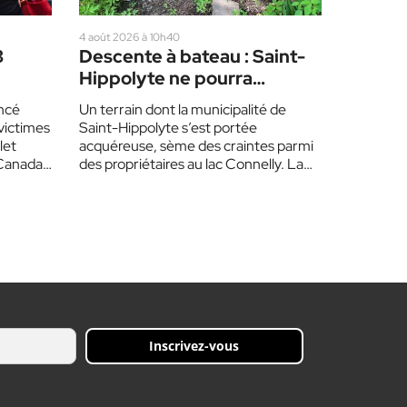
4 août 2026 à 10h40
3
Descente à bateau : Saint-
Hippolyte ne pourra
2
aménager une rampe
ncé
Un terrain dont la municipalité de
d’accès avant un an
victimes
Saint-Hippolyte s’est portée
let
acquéreuse, sème des craintes parmi
Canada,
des propriétaires au lac Connelly. La
…
mairesse a toutefois assuré que…
Inscrivez-vous