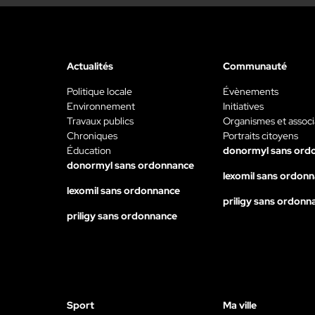
Actualités
Communauté
Politique locale
Évènements
Environnement
Initiatives
Travaux publics
Organismes et associ
Chroniques
Portraits citoyens
Éducation
donormyl sans ord
donormyl sans ordonnance
lexomil sans ordon
lexomil sans ordonnance
priligy sans ordonn
priligy sans ordonnance
Sport
Ma ville