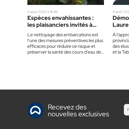
4 août 2026 à 11h48
4 août 202
Espèces envahissantes :
Démog
les plaisanciers invités à
Lauren
redoubler de prudence cet
partis
Le nettoyage des embarcations est
À l’appr
été
l’une des mesures préventives les plus
provinci
efficaces pour réduire ce risque et
des élus
préserver la santé des cours d’eau des
et la Ta
Laurentides.…
invitent
Recevez des
nouvelles exclusives