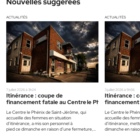
Nouvelles suggérées
ACTUALITÉS
ACTUALITÉS
7 juillet 2026 à 3h24
3 juillet 2026 à 9h56
Itinérance : coupe de
Itinérance : 
financement fatale au Centre le Phénix
financement 
Le Centre le Phénix de Saint-Jérôme, qui
Le Centre le Phén
accueille des femmes en situation
accueille des fem
d’itinérance, a mis son personnel à
d’itinérance, mett
pied ce dimanche en raison d’une fermeture,
dimanche en raiso
faute d’un financement amputé par Santé
d’un financement